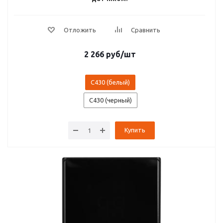
2 266
руб
/шт
C430 (белый)
C430 (черный)
Купить