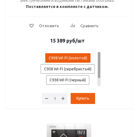
электрическими и водяными системами обогрева.
Поставляется в комплекте с датчиком.
15 389
руб
/шт
C938 WI-FI (золотой)
C938 WI-FI (серебристый)
C938 WI-FI (черный)
C938 WI-FI (белый)
Купить