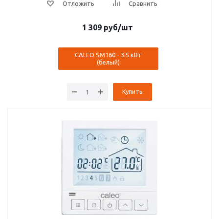
1 309
руб
/шт
CALEO SM160 - 3.5 кВт
(белый)
Купить