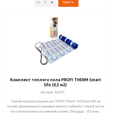
Купить
TF-200 (2.5 м.кв.)
TF-200 (3 м.кв.)
TF-200 (3.5 м.кв.)
TF-200 (4 м.кв.)
TF-200 (5 м.кв.)
TF-200 (6 м.кв.)
TF-200 (7 м.кв.)
TF-200 (8 м.кв.)
TF-200 (9 м.кв.)
Комплект теплого пола PROFI THERM Smart
life (0,5 м2)
TF-200 (10 м.кв.)
Артикул: SL0075
Тонкий нагревательный мат PROFI Therm 150 Smart life на
основе двухжильного нагревательного кабеля и тонкой сетки
из стекловолокна на клеевой основе. Площадь - 0.5 м.кв.,