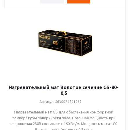
2,5 м.кв. (400Вт)
3 м.кв. (480Вт)
3,5 м.кв. (560Вт)
4 м.кв. (640Вт)
4,5 м.кв. (720Вт)
5 м.кв. (800Вт)
6 м.кв. (960Вт)
7 м.кв. (1120Вт)
8 м.кв. (1280Вт)
Нагревательный мат Золотое сечение GS-80-
0,5
9 м.кв. (1440Вт)
Артикул: 4630024501069
10 м.кв. (1600Вт)
Нагревательный мат GS для обеспечения комфортной
12 м.кв. (1920Вт)
температуры поверхности пола. Погонная мощность при
напряжении 230В составляет 160 Вт/м. Мощность мата - 80
15 м.кв. (2400Вт)
Вт, площадь обогрева - 0,5 м.кв.