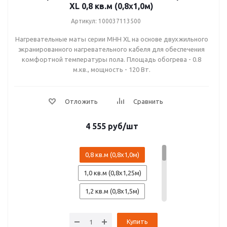
XL 0,8 кв.м (0,8х1,0м)
1600 Вт (10,0 кв.м.)
Артикул: 100037113500
1920 Вт (12,0 кв.м.)
Нагревательные маты серии MHH XL на основе двухжильного
2240 Вт (14,0 кв.м.)
экранированного нагревательного кабеля для обеспечения
комфортной температуры пола. Площадь обогрева - 0.8
м.кв., мощность - 120 Вт.
4 555
руб
/шт
0,8 кв.м (0,8х1,0м)
1,0 кв.м (0,8х1,25м)
1,2 кв.м (0,8х1,5м)
1,4 кв.м (0,8х1,75м)
Купить