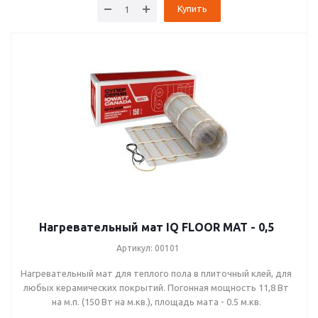
Купить
450Вт (3 м2)
525Вт (3,5 м2)
600Вт (4 м2)
750Вт (5 м2)
900Вт (6 м2)
1050Вт (7 м2)
1200Вт (8 м2)
1350Вт (9 м2)
1500Вт (10 м2)
1800Вт (12 м2)
Нагревательный мат IQ FLOOR MAT - 0,5
Артикул: 00101
Нагревательный мат для теплого пола в плиточный клей, для
любых керамических покрытий. Погонная мощность 11,8 Вт
на м.п. (150 Вт на м.кв.), площадь мата - 0.5 м.кв.