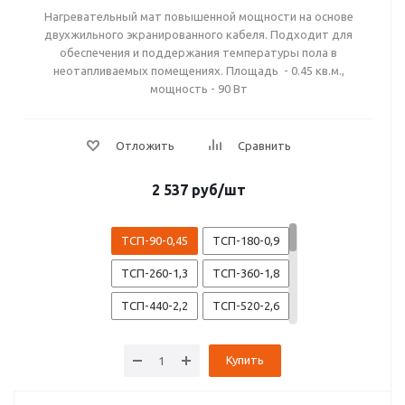
Нагревательный мат повышенной мощности на основе
двухжильного экранированного кабеля. Подходит для
обеспечения и поддержания температуры пола в
неотапливаемых помещениях. Площадь - 0.45 кв.м.,
мощность - 90 Вт
2 537
руб
/шт
ТСП-90-0,45
ТСП-180-0,9
ТСП-260-1,3
ТСП-360-1,8
ТСП-440-2,2
ТСП-520-2,6
ТСП-600-3,0
ТСП-720-3,6
Купить
ТСП-840-4,2
ТСП-1000-5,0
ТСП-1200-6,0