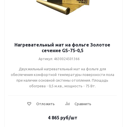
720Вт (4,5 м.кв.)
800Вт (5,0 м.кв.)
960Вт (6,0 м.кв.)
1120Вт (7,0 м.кв.)
1280Вт (8,0 м.кв.)
Нагревательный мат на фольге Золотое
сечение GS-75-0,5
1440Вт (9,0 м.кв.)
Артикул: 4630024501366
1600Вт (10,0 м.кв.)
Двухжильный нагревательный мат на фольге для
1920Вт (12,0 м.кв.)
обеспечения комфортной температуры поверхности пола
при наличии основной системы отопления. Площадь
2400Вт 15,0м кв
обогрева - 0,5 м.кв., мощность - 75 Вт.
4 865
руб
/шт