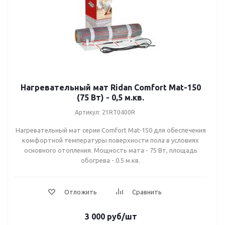
770 Вт (4,5 кв.м.)
870 Вт (5,0 кв.м.)
1045 Вт (6,0 кв.м.)
1215 Вт (7,0 кв.м.)
1365 Вт (8,0 кв.м.)
Нагревательный мат Ridan Comfort Mat-150
(75 Вт) - 0,5 м.кв.
1750 Вт (10,0 кв.м.)
Артикул: 21RT0400R
2050 Вт (12,0 кв.м.)
Нагревательный мат серии Comfort Mat-150 для обеспечения
2400 Вт (14,0 кв.м.)
комфортной температуры поверхности пола в условиях
основного отопления. Мощность мата - 75 Вт, площадь
обогрева - 0.5 м.кв.
3 000
руб
/шт