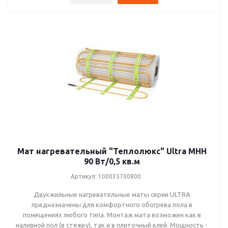
1,6 кв.м (0,8х2,0м)
2,0 кв.м (0,8х2,5м)
2,4 кв.м (0,8х3,0м)
2,8 кв.м (0,8х3,5м)
3,2 кв.м (0,8х4,0м)
3,6 кв.м (0,8х4,5м)
4,0 кв.м (0,8х5,0м)
Мат нагревательный "Теплолюкс" Ultra МНН
90 Вт/0,5 кв.м
Артикул: 100035700800
Двухжильные нагревательные маты серии ULTRA
предназначены для комфортного обогрева пола в
помещениях любого типа. Монтаж мата возможен как в
наливной пол (в стяжку), так и в плиточный клей. Мощность -