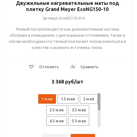
1350 Вт (9 м.кв.)
Двужильные нагревательные маты под
плитку Grand Meyer EcoNG150-10
1500 Вт (10 м.кв.)
Артикул: EcoNG150-010
1800 Вт (12 м.кв.)
Теплый пол используется как дополнительная система
обогрева в помещениях с центральным отоплением, также в
случае необходимости теплый пол может использоваться и в
качестве основного источника тепла.
3 368
руб
/шт
1 м.кв
1.5 м.кв
2 м.кв
2.5 м.кв
3.5 м.кв
4.5 м.кв
5.5 м.кв
6.5 м.кв
7 м.кв
8 м.кв