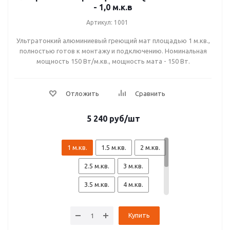
- 1,0 м.к.в
Артикул: 1001
Ультратонкий алюминиевый греющий мат площадью 1 м.кв.,
полностью готов к монтажу и подключению. Номинальная
мощность 150 Вт/м.кв., мощность мата - 150 Вт.
5 240
руб
/шт
1 м.кв.
1.5 м.кв.
2 м.кв.
2.5 м.кв.
3 м.кв.
3.5 м.кв.
4 м.кв.
4.5 м.кв.
5 м.кв.
6 м.кв.
Купить
7 м.кв.
8 м.кв.
9 м.кв.