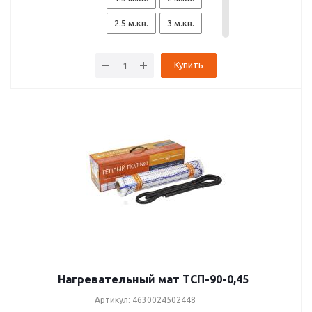
2.5 м.кв.
3 м.кв.
3.5 м.кв.
4 м.кв.
Купить
4.5 м.кв.
5 м.кв.
6 м.кв.
7 м.кв.
8 м.кв.
10 м.кв.
12 м.кв.
14 м.кв.
Нагревательный мат ТСП-90-0,45
Артикул: 4630024502448