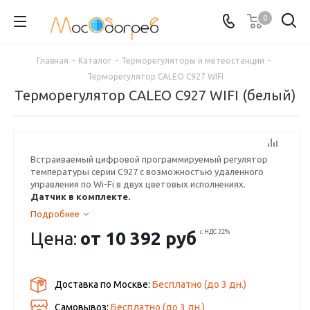
0
Главная
-
Каталог
-
Терморегуляторы и метеостанции
-
Терморегулятор CALEO C927 WIFI
Терморегулятор CALEO C927 WIFI (белый)
Встраиваемый цифровой программируемый регулятор
температуры серии C927 с возможностью удаленного
управления по Wi-Fi в двух цветовых исполнениях.
Датчик в комплекте.
Подробнее
Цена:
от
10 392 руб
с НДС 22%
Доставка по Москве:
Бесплатно
(до
3
дн.)
Самовывоз:
Бесплатно (до
3
дн.)