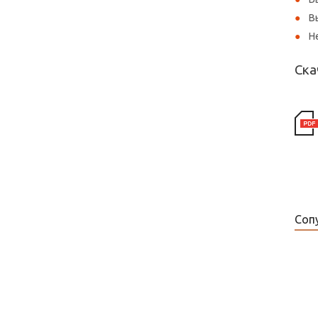
В
​
Ска
Соп