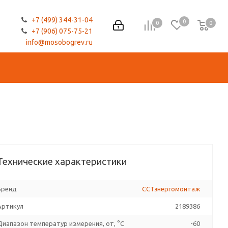
+7 (499) 344-31-04
0
0
0
0
+7 (906) 075-75-21
info@mosobogrev.ru
Технические характеристики
Бренд
ССТэнергомонтаж
Артикул
2189386
Диапазон температур измерения, от, °C
-60