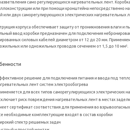
разветвления само регулирующихся нагревательных лент. Коробка
ллоконструкции или при помощи кронштейна непосредственно на
й или двух саморегулирующихся электрических нагревательных ле
трукция корпуса обеспечивает защиту от проникновения влаги и п
льный ввод коробки предназначен для подключения небронирован
ированных силовых кабелей диаметром от 12 до 20 мм. Применя
ожильных или одножильных проводов сечением от 1,5 до 10 мм².
бенности
ффективное решение для подключения питания и ввода под тепл
агревательных лент систем электрообогрева
рименяется для всех типов саморегулирующихся электрических н
сключает риск повреждения нагревательных лент в местах задел
меет сертификат соответствия для применения во взрывоопасных
се необходимые комплектующие входят в состав коробки
ирокий спектр решаемых задач
ыстрый и простой монтаж