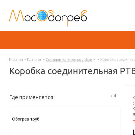
Главная
-
Каталог
-
Соединительные коробки
-
Коробка соедините
Коробка соединительная РТВ
Где применяется:
К
с
К
д
Обогрев труб