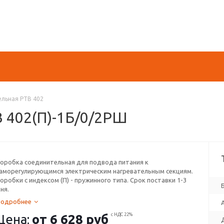
льная РТВ 402
 402(П)-1Б/0/2РШ
оробка соединительная для подвода питания к
аморегулирующимся электрическим нагревательным секциям.
оробки с индексом (П) - пружинного типа. Срок поставки 1-3
ня.
Подробнее
Цена:
от
6 628 руб
с НДС 22%