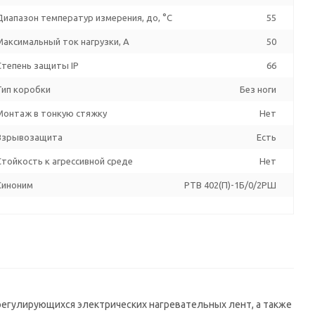
Диапазон температур измерения, до, °C
55
Максимальный ток нагрузки, А
50
Степень защиты IP
66
Тип коробки
Без ноги
Монтаж в тонкую стяжку
Нет
Взрывозащита
Есть
Стойкость к агрессивной среде
Нет
Синоним
PTB 402(П)-1Б/0/2РШ
регулирующихся электрических нагревательных лент, а также