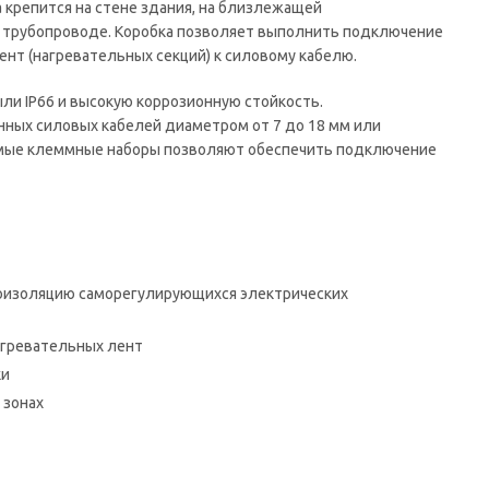
 крепится на стене здания, на близлежащей
 трубопроводе. Коробка позволяет выполнить подключение
нт (нагревательных секций) к силовому кабелю.
ыли IP66 и высокую коррозионную стойкость.
ных силовых кабелей диаметром от 7 до 18 мм или
емые клеммные наборы позволяют обеспечить подключение
оизоляцию саморегулирующихся электрических
агревательных лент
ки
 зонах