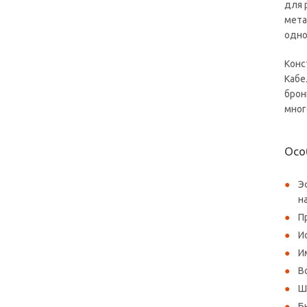
для 
мета
одно
Конс
Кабе
брон
мног
Осо
Э
н
П
И
И
В
Ш
Б