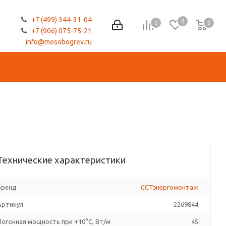
+7 (499) 344-31-04
0
0
0
0
+7 (906) 075-75-21
info@mosobogrev.ru
Технические характеристики
Бренд
ССТэнергомонтаж
Артикул
2269844
Погонная мощность при +10°С, Вт/м
45