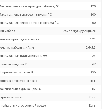
Максимальная температура рабочая, °C
120
Макс температура без нагрузки, °C
200
Минимальная температура монтажа, °C
-60
Тип кабеля
саморегулирующийся
Сечение проводника, мм кв
1.25
Сечение кабеля, мм*мм
10,6x5,3
Минимальный радиус изгиба, мм
25
Степень защиты IP
67
Напряжение питания, В
230
Монтаж в тонкую стяжку
Нет
Максимальная длина цепи, м
82
Взрывозащита
Есть
Стойкость к агрессивной среде
Есть