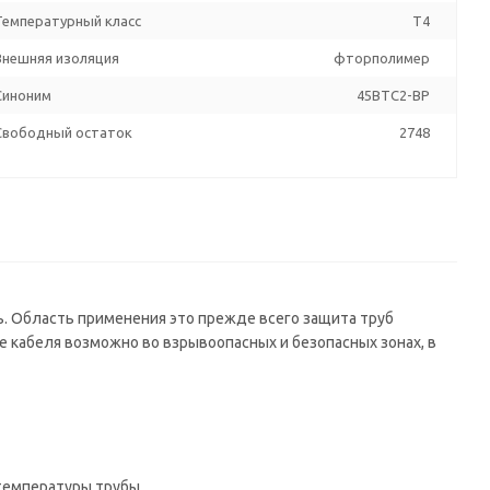
Температурный класс
T4
Внешняя изоляция
фторполимер
Синоним
45BTC2-BP
Свободный остаток
2748
 Область применения это прежде всего защита труб
е кабеля возможно во взрывоопасных и безопасных зонах, в
 температуры трубы