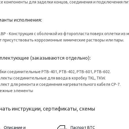
се компоненты для заделки концов, соединения и подключения пи
ианты исполнения:
..BP - Конструкция с оболочкой из фторопласта поверх оплетки из
т присутствовать коррозионные химические растворы или пары.
плектующие (заказываются отдельно):
бки соединительные РТВ-401, РТВ-402, РТВ-601, РТВ-602.
лекты соединительные для ввода в коробку TKL, TKW.
лект для ремонта и соединения нагревательного кабеля СР-7.
пежные элементы
чать инструкции, сертификаты, схемы
Описание и
Паспорт ВТС