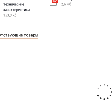
технические
2,6 мб
характеристики
153,3 кб
утствующие товары
омплекты TKL
Комплект для соединения СР-7