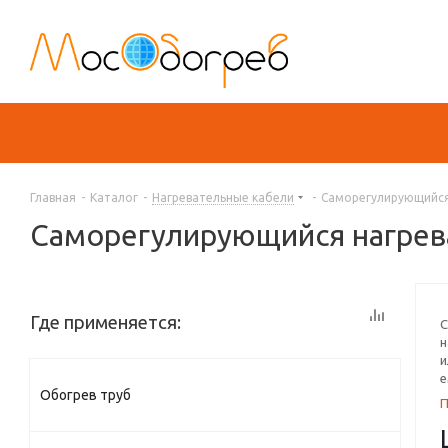
Главная
-
Каталог
-
Нагревательные кабели
-
Саморегулирующийся
Саморегулирующийся нагрев
Где применяется:
С
н
и
е
Обогрев труб