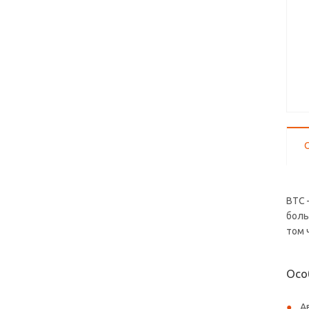
BTC 
боль
том 
Осо
А