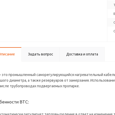
Описание
Задать вопрос
Доставка и оплата
– это промышленный саморегулирующийся нагревательный кабель.
шого диаметра, а также резервуаров от замерзания. Использовани
числе трубопроводах подвергаемых пропарке.
бенности BTC:
втоматически регулирует тепловыделение в ответ на изменение