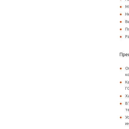
М
Н
В
П
Р
Пре
О
к
К
Г
Х
B
т
У
и