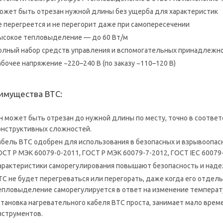
ожет быть отрезан нужной длины без ущерба для характеристик
е перегреется и не перегорит даже при самопересечении
ысокое тепловыделение — до 60 Вт/м
олный набор средств управления и вспомогательных принадлежн
абочее напряжение ~220–240 В (по заказу ~110–120 В)
имущества ВТС:
н может быть отрезан до нужной длины по месту, точно в соответ
онструктивных сложностей.
абель BTC одобрен для использования в безопасных и взрывоопас
ОСТ Р МЭК 60079-0-2011, ГОСТ Р МЭК 60079-7-2012, ГОСТ IEC 60079
арактеристики саморегулирования повышают безопасность и наде
TC не будет перегреваться или перегорать, даже когда его отдель
епловыделение саморегулируется в ответ на изменение температ
становка нагревательного кабеля BTC проста, занимает мало врем
нструментов.