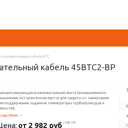
 нагревательный кабель ВТС
ательный кабель 45ВТС2-ВР
аморегулирующаяся нагревательная лента промышленного
азначения, которая используется для защиты от замерзания
ли поддержания заданной температуры трубопроводов и
мкостей.
Подробнее
Цена:
от
2 982 руб
с НДС 22%