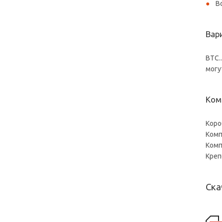
В
Вар
ВTС.
могу
Ком
Коро
Комп
Комп
Кре
Ска