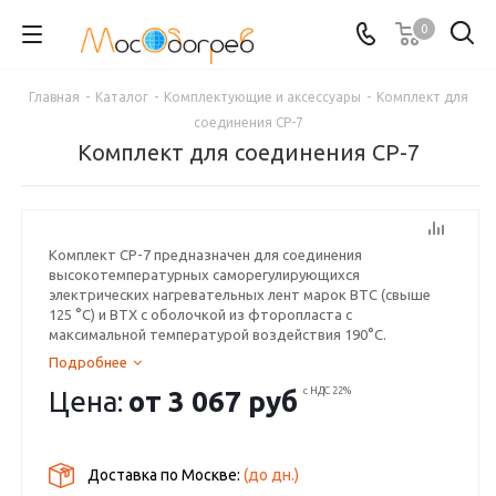
0
Главная
-
Каталог
-
Комплектующие и аксессуары
-
Комплект для
соединения СР-7
Комплект для соединения СР-7
Комплект СР-7 предназначен для соединения
высокотемпературных саморегулирующихся
электрических нагревательных лент марок BTC (свыше
125 °С) и BTX c оболочкой из фторопласта с
максимальной температурой воздействия 190°С.
Подробнее
Цена:
от
3 067 руб
с НДС 22%
Доставка по Москве:
(до
дн.)