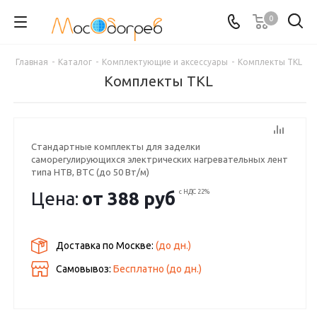
0
Главная
-
Каталог
-
Комплектующие и аксессуары
-
Комплекты TKL
Комплекты TKL
Стандартные комплекты для заделки
саморегулирующихся электрических нагревательных лент
типа HTB, BTC (до 50 Вт/м)
Цена:
от
388 руб
с НДС 22%
Доставка по Москве:
(до
дн.)
Самовывоз:
Бесплатно (до
дн.)