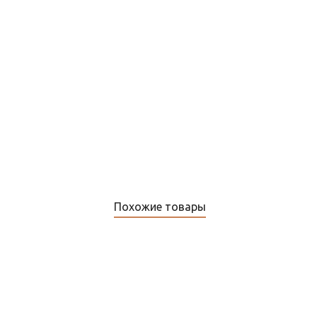
Датчик температуры Теплоресурс TS05 (для ТР-330 и
ТР-300)
Похожие товары