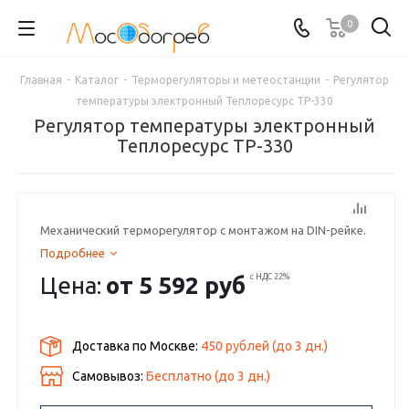
0
Главная
-
Каталог
-
Терморегуляторы и метеостанции
-
Регулятор
температуры электронный Теплоресурс ТР-330
Регулятор температуры электронный
Теплоресурс ТР-330
Механический терморегулятор с монтажом на DIN-рейке.
Подробнее
Цена:
от
5 592 руб
с НДС 22%
Доставка по Москве:
450 рублей
(до
3
дн.)
Самовывоз:
Бесплатно (до
3
дн.)