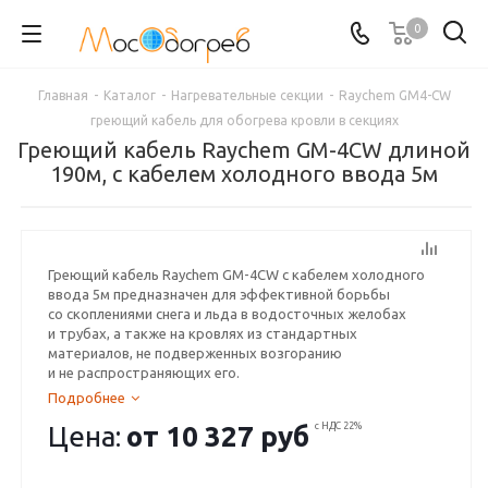
0
Главная
-
Каталог
-
Нагревательные секции
-
Raychem GM4-CW
греющий кабель для обогрева кровли в секциях
Греющий кабель Raychem GM-4CW длиной
190м, с кабелем холодного ввода 5м
Греющий кабель Raychem GM-4CW с кабелем холодного
ввода 5м предназначен для эффективной борьбы
со скоплениями снега и льда в водосточных желобах
и трубах, а также на кровлях из стандартных
материалов, не подверженных возгоранию
и не распространяющих его.
Подробнее
Цена:
от
10 327 руб
с НДС 22%