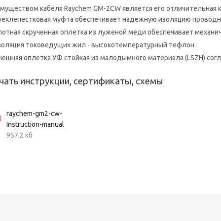
муществом кабеля Raychem GM-2CW является его отличительная к
рехлепестковая муфта обеспечивает надежную изоляцию проводн
лотная скрученная оплетка из луженой меди обеспечивает механи
золяция токоведущих жил - высокотемпературный тефлон.
нешняя оплетка УФ стойкая из малодымного материала (LSZH) сог
чать инструкции, сертификаты, схемы
raychem-gm2-cw-
Instruction-manual
957,2 кб