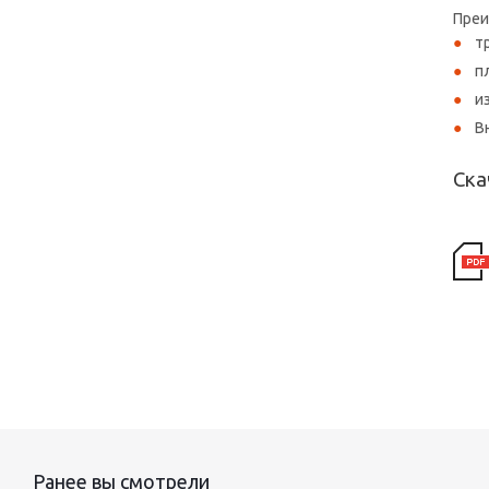
Преи
т
п
и
В
Ска
Ранее вы смотрели