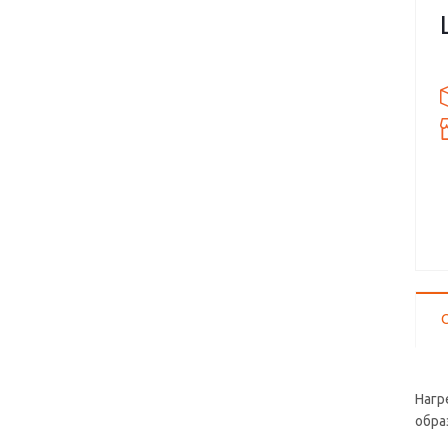
в
п
Г
Нагр
обра