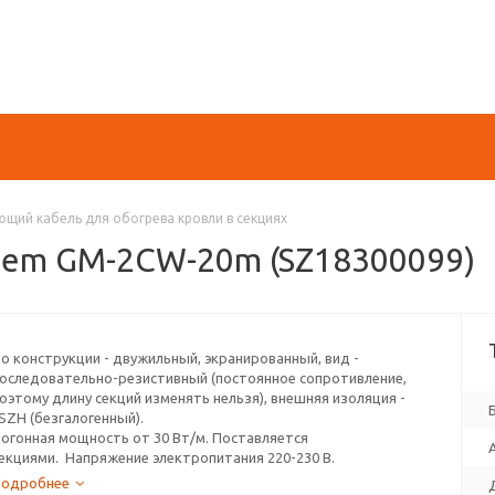
щий кабель для обогрева кровли в секциях
hem GM-2CW-20m (SZ18300099)
о конструкции - двужильный, экранированный, вид -
оследовательно-резистивный (постоянное сопротивление,
оэтому длину секций изменять нельзя), внешняя изоляция -
SZH (безгалогенный).
огонная мощность от 30 Вт/м. Поставляется
екциями. Напряжение электропитания 220-230 В.
де применяется: системы антиобледенения, обогрев кровли и
Подробнее