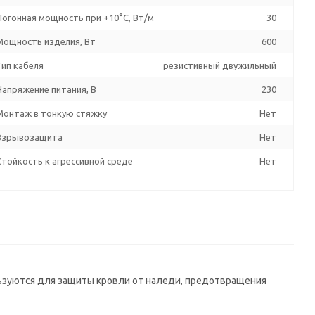
Погонная мощность при +10°С, Вт/м
30
Мощность изделия, Вт
600
Тип кабеля
резистивный двужильный
Напряжение питания, В
230
Монтаж в тонкую стяжку
Нет
Взрывозащита
Нет
Стойкость к агрессивной среде
Нет
зуются для защиты кровли от наледи, предотвращения