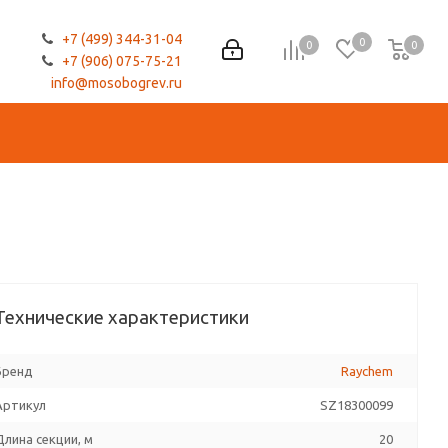
+7 (499) 344-31-04
0
0
0
0
+7 (906) 075-75-21
info@mosobogrev.ru
Технические характеристики
Бренд
Raychem
Артикул
SZ18300099
Длина секции, м
20