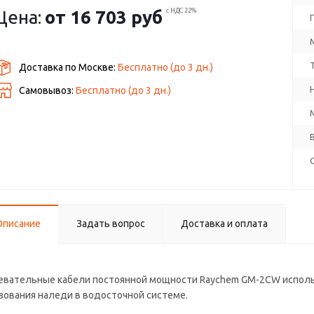
одостоков в чистых условиях. Желательно не применять на
Цена:
от
16 703 руб
с НДС 22%
ластиковых поверхностях.
арантия производителя - до 10 лет.
Доставка по Москве:
Бесплатно
(до
3
дн.)
Самовывоз:
Бесплатно (до
3
дн.)
Описание
Задать вопрос
Доставка и оплата
евательные кабели постоянной мощности Raychem GM-2CW исполь
зования наледи в водосточной системе.