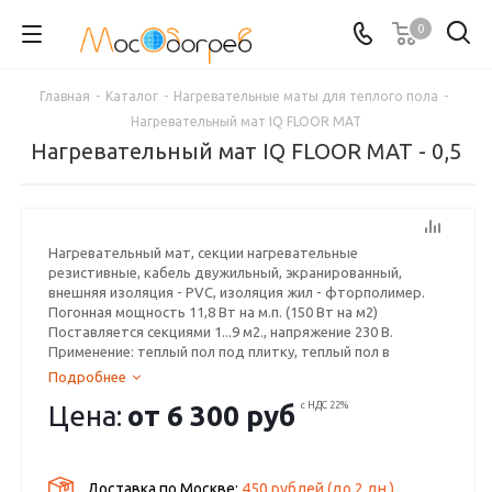
0
Главная
-
Каталог
-
Нагревательные маты для теплого пола
-
Нагревательный мат IQ FLOOR MAT
Нагревательный мат IQ FLOOR MAT - 0,5
Нагревательный мат, секции нагревательные
резистивные, кабель двужильный, экранированный,
внешняя изоляция - PVC, изоляция жил - фторполимер.
Погонная мощность 11,8 Вт на м.п. (150 Вт на м2)
Поставляется секциями 1...9 м2., напряжение 230 В.
Применение: теплый пол под плитку, теплый пол в
плиточный клей, для любых керамических покрытий.
Подробнее
Благодаря низкой погонной мощности эффект тепловой
Цена:
от
6 300 руб
с НДС 22%
зебры отсутствует, фторполимер надолго продлит срок
эксплуатации!!!
Гарантия производителя - 25 лет.
В наличии.
Доставка по Москве:
450 рублей
(до
2
дн.)