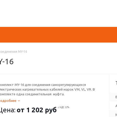
соединения MY-16
Y-16
омплект MY-16 для соединения саморегулирующихся
лектрических нагревательных кабелей марок VМ, VL, VR. В
омплекте одна соединительная муфта.
Подробнее
Цена:
от
1 202 руб
с НДС 22%