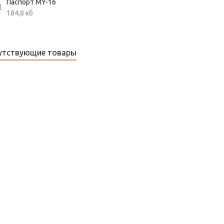
Паспорт MY-16
184,8 кб
утствующие товары
аморегулирующаяся электрическая нагревательная лента VR