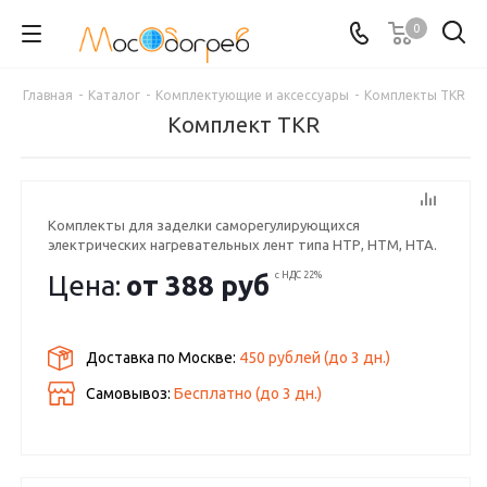
0
Главная
-
Каталог
-
Комплектующие и аксессуары
-
Комплекты TKR
Комплект TKR
Комплекты для заделки саморегулирующихся
электрических нагревательных лент типа HTР, HTM, HTA.
Цена:
от
388 руб
с НДС 22%
Доставка по Москве:
450 рублей
(до
3
дн.)
Самовывоз:
Бесплатно (до
3
дн.)