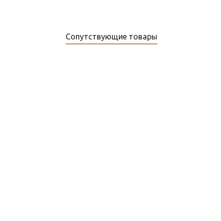
Сопутствующие товары
ХИТ
Саморегулирующийся нагревательный кабель НТР