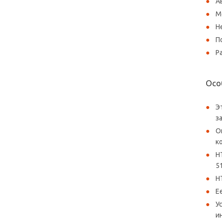
А
М
Н
П
Р
Осо
Э
з
О
к
H
5
H
Е
У
и