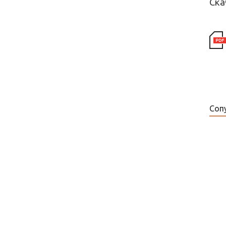
Ска
Соп