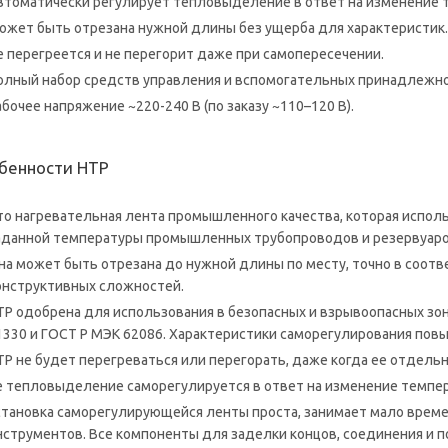
втоматически регулирует тепловыделение в ответ на изменение 
ожет быть отрезана нужной длины без ущерба для характеристик
е перегреется и не перегорит даже при самопересечении.
олный набор средств управления и вспомогательных принадлежно
абочее напряжение ~220-240 В (по заказу ~110–120 В).
бенности HTР
то нагревательная лента промышленного качества, которая испол
аданной температуры промышленных трубопроводов и резервуар
на может быть отрезана до нужной длины по месту, точно в соотв
онструктивных сложностей.
TР одобрена для использования в безопасных и взрывоопасных зон
1330 и ГОСТ Р МЭК 62086. Характеристики саморегулирования пов
TР не будет перегреваться или перегорать, даже когда ее отдельн
е тепловыделение саморегулируется в ответ на изменение темпе
становка саморегулирующейся ленты проста, занимает мало време
нструментов. Все компоненты для заделки концов, соединения и 