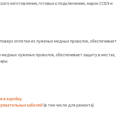
ского изготовления, готовых к подключению, марок ССБЭ и
а поверх оплетки из луженых медных проволок, обеспечивает
из медных луженых проволок, обеспечивает защиту в местах,
ары.
я в коробку
.
гревательных кабелей
(в том числе для ремонта).