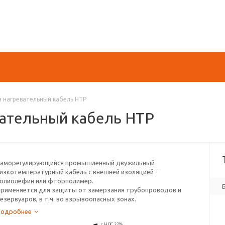
 нагревательный кабель НТР
ательный кабель НТР
аморегулирующийся промышленный двужильный
изкотемпературный кабель с внешней изоляцией -
олиолефин или фторполимер.
рименяется для защиты от замерзания трубопроводов и
езервуаров, в т.ч. во взрывоопасных зонах.
Подробнее
с НДС 22%