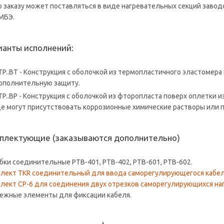
о заказу может поставляться в виде нагревательных секций завод
МБЭ.
ианты исполнений:
TP..BТ - Конструкция с оболочкой из термопластичного эластомер
ополнительную защиту.
TP..BP - Конструкция с оболочкой из фторопласта поверх оплетки 
де могут присутствовать коррозионные химические растворы или п
плектующие (заказываются дополнительно)
бки соединительные РТВ-401, РТВ-402, РТВ-601, РТВ-602.
лект TKR соединительный для ввода саморегулирующегося кабел
лект СР-6 для соединения двух отрезков саморегулирующихся на
ежные элементы для фиксации кабеля.