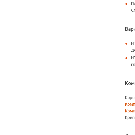
П
С
Вар
H
д
H
г
Ком
Коро
Комп
Комп
Креп