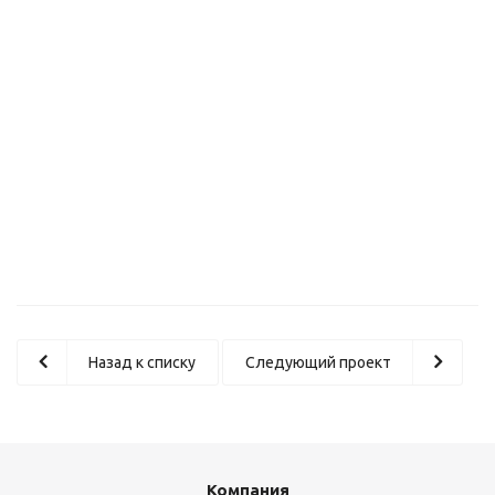
Саморегулирующаяся электрическая нагревательная лента
VR
от
835 руб
Назад к списку
Следующий проект
Компания