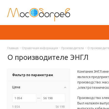
Главная
-
Справочная информация
-
Производители
-
О производит
О производителе ЭНГЛ
Компания ЭНГЛ имее
Фильтр по параметрам
являлся предприят
производство: масл
Цена
,электротехническ
Производство элек
Был налажен выпус
1 054
56 198
выпускать кабель