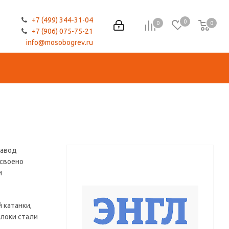
+7 (499) 344-31-04
0
0
0
0
+7 (906) 075-75-21
info@mosobogrev.ru
завод
освоено
и
 катанки,
локи стали