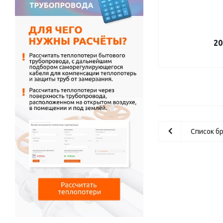
20
Список б