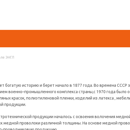
еле ЭНГЛ
т богатую историю и берет начало в 1877 года. Во времена СССР 
ием военно–промышленного комплекса страны,с 1970 года было 
яных красок, полиэтиленовой пленки, изделий из латекса , мебел
ой продукции.
тротехнической продукции началось с освоения волочения медной
к медной проволоки различной толщины. На основе медной прово
но-проводниковую продукцию.