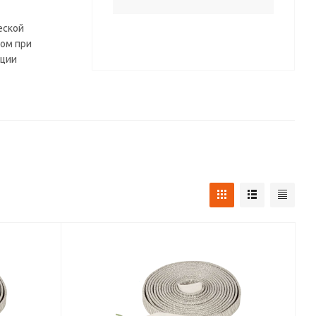
еской
том при
ации