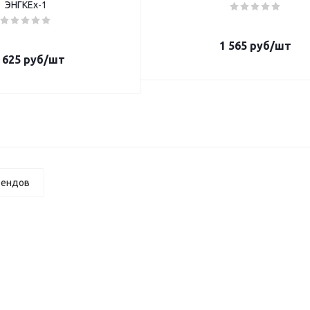
ЭНГКЕх-1
1 565
руб
/шт
 625
руб
/шт
рендов