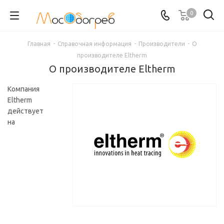
0
Главная
-
Справочная информация
-
Производители
-
О
производителе Eltherm
О производителе Eltherm
Компания
Еltherm
действует
на