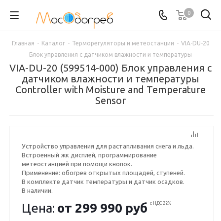
0
Главная
-
Каталог
-
Терморегуляторы и метеостанции
-
VIA-DU-20
Блок управления с датчиком влажности и температуры
VIA-DU-20 (599514-000) Блок управления с
датчиком влажности и температуры
Controller with Moisture and Temperature
Sensor
Устройство управления для растапливания снега и льда.
Встроенный жк дисплей, программирование
метеостанцией при помощи кнопок.
Применение: обогрев открытых площадей, ступеней.
В комплекте датчик температуры и датчик осадков.
В наличии.
Цена:
от
299 990 руб
с НДС 22%