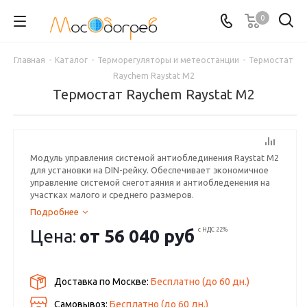
0
Главная
-
Каталог
-
Терморегуляторы и метеостанции
-
Термостат
Raychem Raystat M2
Термостат Raychem Raystat M2
Модуль управления системой антиоблединения Raystat M2
для установки на DIN-рейку. Обеспечивает экономичное
управление системой снеготаяния и антиобледенения на
участках малого и среднего размеров.
Подробнее
Цена:
от
56 040 руб
с НДС 22%
Доставка по Москве:
Бесплатно
(до
60
дн.)
Самовывоз:
Бесплатно (до
60
дн.)