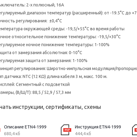
ыключатель: 2-х полюсный, 16A
егулируемый диапазон температур (расширенный): от -19.5°C до +
очность регулирования: ±0,4°C
емпература окружающей среды: -19,5/+55°C во время работы
очное относительное понижение температуры: -19,5/+30°C
егулируемое ночное понижение температуры: 1-100%
ащита от замерзания абсолютная: 0-10°C
егулируемая защита от замерзания: 1-100%
ринцип регулирования: Широтно-импульсная модуляция/пропорци
ип датчика: NTC (12 KΩ) длина кабеля 3 м, макс. 100 м.
исплей: Сегментный с подсветкой
змеры, (В/Ш/Т): 88,5 / 52,9 / 57,3 мм
чать инструкции, сертификаты, схемы
Описание ETN4-1999
Инструкция ETN4-1999
680,4 кб
444,4 кб