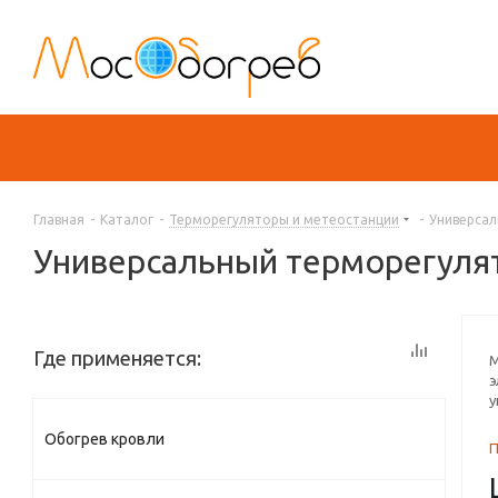
Главная
-
Каталог
-
Терморегуляторы и метеостанции
-
Универсал
Универсальный терморегулято
Где применяется:
М
э
у
Обогрев кровли