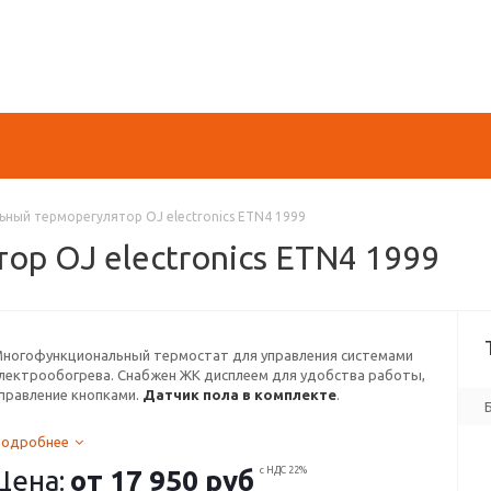
ьный терморегулятор OJ electronics ETN4 1999
р OJ electronics ETN4 1999
ногофункциональный термостат для управления системами
лектрообогрева. Снабжен ЖК дисплеем для удобства работы,
правление кнопками.
Датчик пола в комплекте
.
Подробнее
Цена:
от
17 950 руб
с НДС 22%