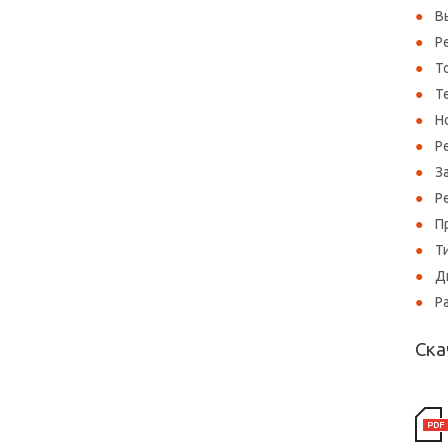
В
Р
Т
Т
Н
Р
З
Р
П
Т
Д
Ра
Ска