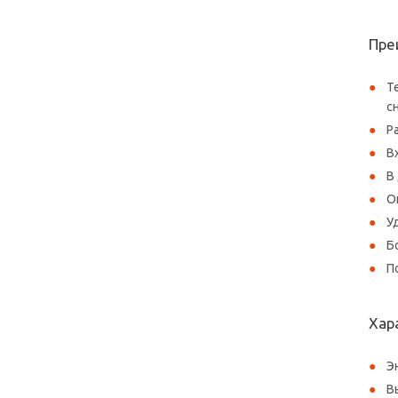
Пре
Т
с
Р
В
В
О
У
Б
П
Хар
Э
В