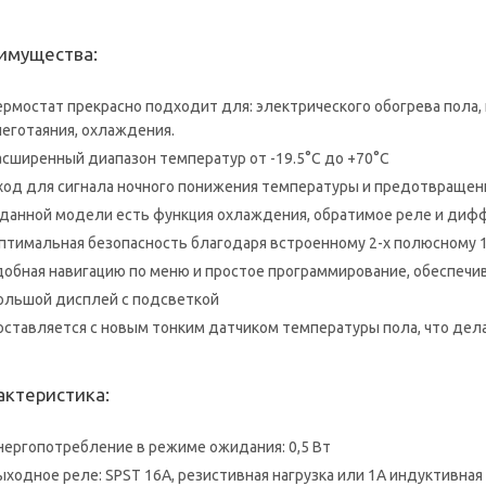
имущества:
ермостат прекрасно подходит для: электрического обогрева пола
неготаяния, охлаждения.
асширенный диапазон температур от -19.5°C до +70°C
ход для сигнала ночного понижения температуры и предотвращен
 данной модели есть функция охлаждения, обратимое реле и ди
птимальная безопасность благодаря встроенному 2-х полюсному
добная навигацию по меню и простое программирование, обеспеч
ольшой дисплей с подсветкой
оставляется с новым тонким датчиком температуры пола, что дел
актеристика:
нергопотребление в режиме ожидания: 0,5 Вт
ыходное реле: SPST 16A, резистивная нагрузка или 1A индуктивная