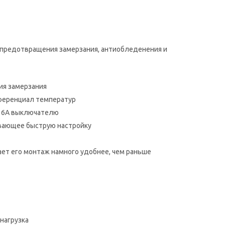
, предотвращения замерзания, антиобледенения и
ия замерзания
фференциал температур
 16А выключателю
ивающее быструю настройку
ает его монтаж намного удобнее, чем раньше
 нагрузка