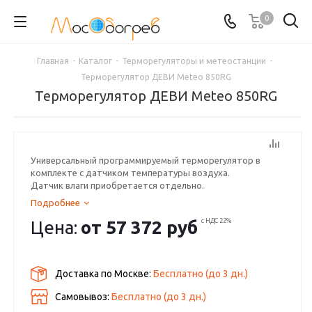
0
Главная
-
Каталог
-
Терморегуляторы и метеостанции
-
Терморегулятор ДЕВИ Meteo 850RG
Терморегулятор ДЕВИ Meteo 850RG
Универсальный программируемый терморегулятор в
комплекте с датчиком температуры воздуха.
Датчик влаги приобретается отдельно.
Подробнее
Цена:
от
57 372 руб
с НДС 22%
Доставка по Москве:
Бесплатно
(до
3
дн.)
Самовывоз:
Бесплатно (до
3
дн.)