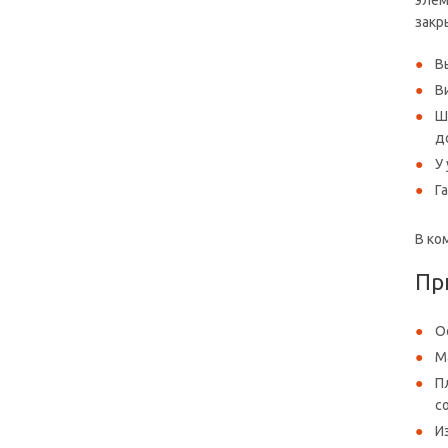
элем
закр
В
В
Ш
д
У
Г
В ко
Пр
О
М
П
с
И