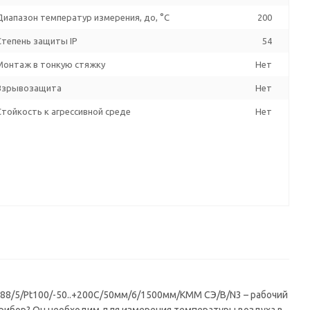
Диапазон температур измерения, до, °C
200
Степень защиты IP
54
Монтаж в тонкую стяжку
Нет
Взрывозащита
Нет
Стойкость к агрессивной среде
Нет
88/5/Pt100/-50..+200C/50мм/6/1500мм/КММ СЭ/В/N3 – рабочий