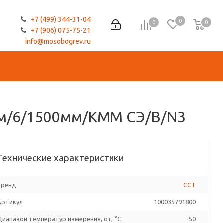
+7 (499) 344-31-04
0
0
0
0
+7 (906) 075-75-21
info@mosobogrev.ru
0мм/6/1500мм/КММ СЭ/В/N3
Технические характеристики
Бренд
ССТ
Артикул
100035791800
Диапазон температур измерения, от, °C
-50