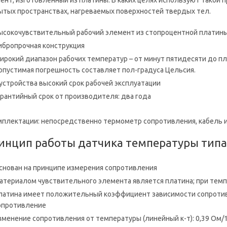
ент, изготовленный из платины. В каких целях используют такой
ытых пространствах, нагреваемых поверхностей твердых тел.
ысокочувствительный рабочий элемент из стопроцентной платин
ибропрочная конструкция
ирокий диапазон рабочих температур – от минут пятидесяти до пл
опустимая погрешность составляет пол-градуса Цельсия.
 устройства высокий срок рабочей эксплуатации
арантийный срок от производителя: два года
мплектации: непосредственно термометр сопротивления, кабель и
инцип работы датчика температуры типа
снован на принципе измерения сопротивления
атериалом чувствительного элемента является платина; при темпе
латина имеет положительный коэффициент зависимости сопротив
опротивление
зменение сопротивления от температуры (линейный к-т): 0,39 Ом/1