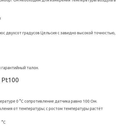
 прибор? Он необходим для измерения температуры воздуха в
ы
юс двухсот градусов Цельсия с завидно высокой точностью,
 гарантийный талон.
 Pt100
ратуре 0 °C сопротивление датчика равно 100 Ом.
ления от температуры; с ростом температуры растёт
 °C