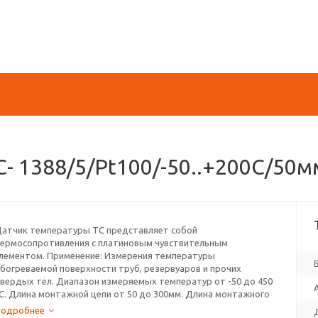
С- 1388/5/Pt100/-50..+200C/5
атчик температуры ТС представляет собой
ермосопротивления с платиновым чувствительным
лементом. Применение: Измерения температуры
богреваемой поверхности труб, резервуаров и прочих
вердых тел. Диапазон измеряемых температур от -50 до 450
С. Длина монтажной цепи от 50 до 300мм. Длина монтажного
ровода от 300 до 10 000мм. Максимальная удаленность от
Подробнее