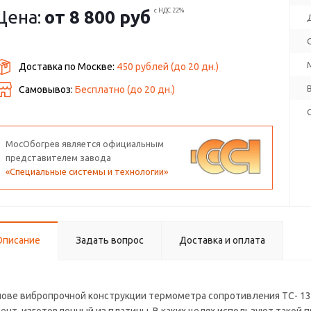
егистрирующего устройства до 100 м. Гарантия 1 год. Срок
Цена:
от
8 800 руб
с НДС 22%
оставки 1-3 дня.
Доставка по Москве:
450 рублей
(до
20
дн.)
Самовывоз:
Бесплатно (до
20
дн.)
МосОбогрев является официальным
представителем завода
«Специальные системы и технологии»
Описание
Задать вопрос
Доставка и оплата
нове вибропрочной конструкции термометра сопротивления ТС- 13