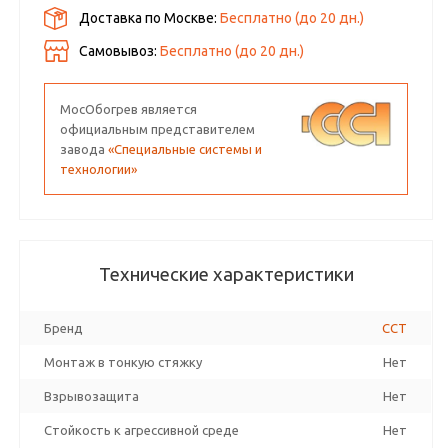
Доставка по Москве:
Бесплатно
(до
20
дн.)
Самовывоз:
Бесплатно (до
20
дн.)
МосОбогрев является
официальным представителем
завода
«Специальные системы и
технологии»
Технические характеристики
Бренд
ССТ
Монтаж в тонкую стяжку
Нет
Взрывозащита
Нет
Стойкость к агрессивной среде
Нет