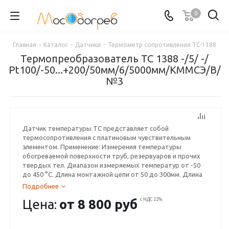
0
Главная
-
Каталог
-
Датчики
-
Термометр сопротивления ТС-1388
Термопреобразователь ТС 1388 -/5/ -/
Pt100/-50...+200/50мм/6/5000мм/КММСЭ/B/
№3
Датчик температуры ТС представляет собой
термосопротивления с платиновым чувствительным
элементом. Применение: Измерения температуры
обогреваемой поверхности труб, резервуаров и прочих
твердых тел. Диапазон измеряемых температур от -50
до 450 °С. Длина монтажной цепи от 50 до 300мм. Длина
монтажного провода от 300 до 10 000мм. Максимальная
Подробнее
удаленность от регистрирующего устройства до 100 м.
Цена:
от
8 800 руб
с НДС 22%
Гарантия 1 год. Срок поставки 1-3 дня.