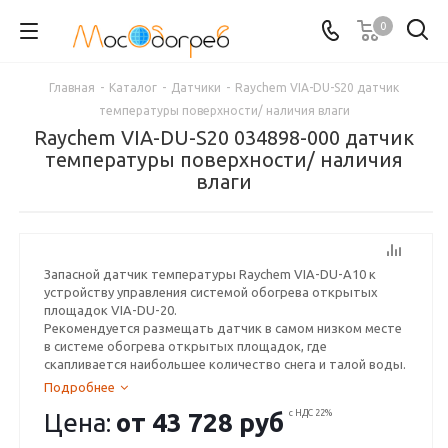
0
Главная
-
Каталог
-
Датчики
-
Raychem VIA-DU-S20 датчик
температуры поверхности/ наличия влаги
Raychem VIA-DU-S20 034898-000 датчик
температуры поверхности/ наличия
влаги
Запасной датчик температуры Raychem VIA-DU-A10 к
устройству управления системой обогрева открытых
площадок VIA-DU-20.
Рекомендуется размещать датчик в самом низком месте
в системе обогрева открытых площадок, где
скапливается наибольшее количество снега и талой воды.
Под заказ.
Подробнее
Цена:
от
43 728 руб
с НДС 22%