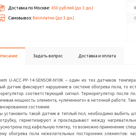
Доставка по Москве:
450 рублей
(до
3
дн.)
Самовывоз:
Бесплатно (до
3
дн.)
Описание
Задать вопрос
Доставка и оплата
hem U-ACC-PP-14-SENSOR-N10K – один из тех датчиков темпера
ый датчик фиксирует нарушение в системе обогрева пола, то ес
орегулятор соответствующий сигнал. Терморегулятор после пол
ичивая мощность элемента, «уличенного» в неточной работе. Так
ансированное состояние.
ы установить такой датчик в теплый пол, необходимо выбить ш
отрубку, герметизируют и прокладывают между нагревательн
усмотрена под кафельную плитку, то возможно применение специ
ему обогрева пола нежелательных посторонних элементов: час