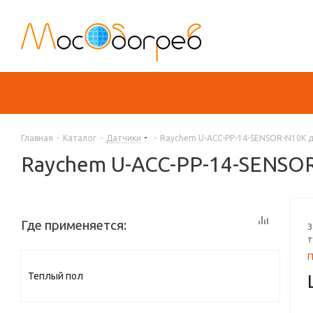
Главная
-
Каталог
-
Датчики
-
Raychem U-ACC-PP-14-SENSOR-N10K 
Raychem U-ACC-PP-14-SENSOR
Где применяется:
З
т
Теплый пол