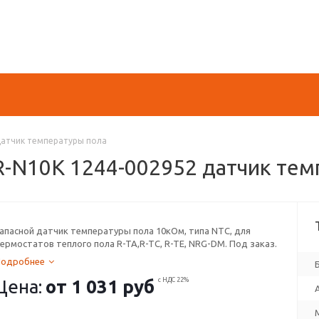
датчик температуры пола
-N10K 1244-002952 датчик тем
апасной датчик температуры пола 10кОм, типа NTC, для
ермостатов теплого пола R-TA,R-TC, R-TE, NRG-DM. Под заказ.
Подробнее
Цена:
от
1 031 руб
с НДС 22%