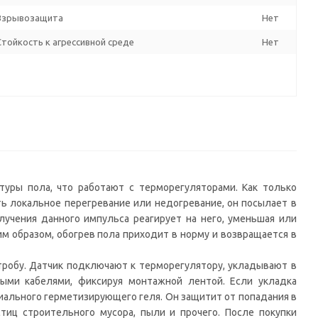
Взрывозащита
Нет
Стойкость к агрессивной среде
Нет
туры пола, что работают с терморегуляторами. Как только
ть локальное перегревание или недогревание, он посылает в
учения данного импульса реагирует на него, уменьшая или
им образом, обогрев пола приходит в норму и возвращается в
тробу. Датчик подключают к терморегулятору, укладывают в
ыми кабелями, фиксируя монтажной лентой. Если укладка
ального герметизирующего геля. Он защитит от попадания в
тиц строительного мусора, пыли и прочего. После покупки