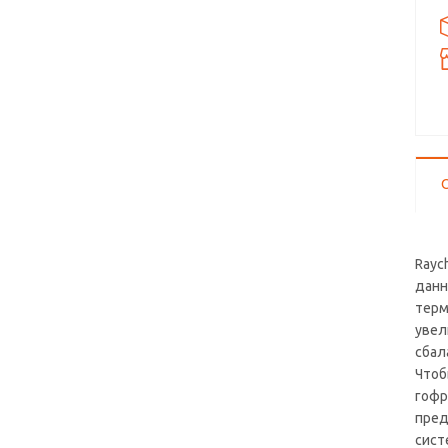
Rayc
данн
терм
увел
сбал
Чтоб
гофр
пред
сист