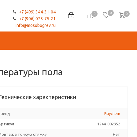
+7 (499) 344-31-04
0
0
0
0
+7 (906) 075-75-21
info@mosobogrev.ru
пературы пола
Технические характеристики
Бренд
Raychem
Артикул
1244-002952
Монтаж в тонкую стяжку
Нет