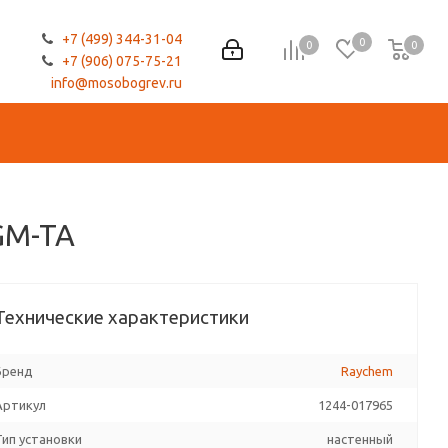
+7 (499) 344-31-04
0
0
0
0
+7 (906) 075-75-21
info@mosobogrev.ru
GM-TA
Технические характеристики
Бренд
Raychem
Артикул
1244-017965
Тип установки
настенный