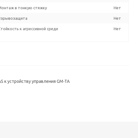
Монтаж в тонкую стяжку
Нет
Взрывозащита
Нет
Стойкость к агрессивной среде
Нет
S к устройству управления GM-TA