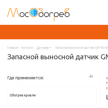
Главная
-
Каталог
-
Датчики
-
Запасной выносной датчик GM-TA-AS
Запасной выносной датчик G
Где применяется:
З
к
Обогрев кровли