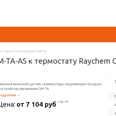
 к термостату Raychem GM-TA
M-TA-AS к термостату Raychem 
апасной выносной датчик температуры окружающего воздуха
 устройству управления GM-TA
Подробнее
Цена:
от
7 104 руб
с НДС 22%