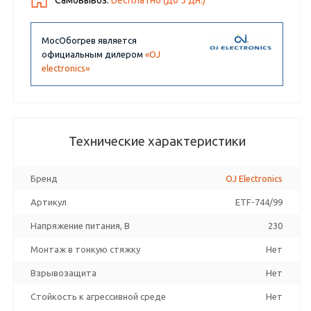
Самовывоз:
Бесплатно (до
5
дн.)
МосОбогрев является
официальным дилером
«OJ
electronics»
Технические характеристики
Бренд
OJ Electronics
Артикул
ETF-744/99
Напряжение питания, В
230
Монтаж в тонкую стяжку
Нет
Взрывозащита
Нет
Стойкость к агрессивной среде
Нет