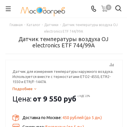
0
Главная
-
Каталог
-
Датчики
-
Датчик температуры воздуха OJ
electronics ETF 744/99A
Датчик температуры воздуха OJ
electronics ETF 744/99A
Датчик для измерения температуры наружного воздуха.
Используется вместе с термостатами ETO2-4550, ETR2-
1550 и ETR/F-1447A
Подробнее
Цена:
от
9 550 руб
с НДС 22%
Доставка по Москве:
450 рублей
(до
5
дн.)