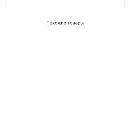
Похожие товары
Метеостанция OJ electronics ETO2 4550