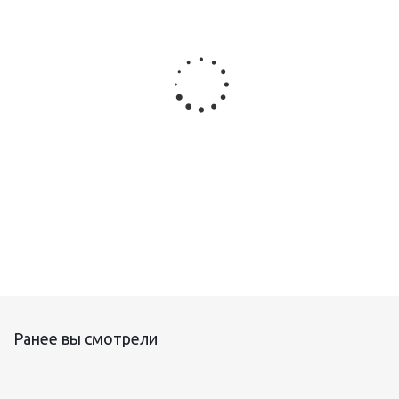
Терморегулятор DEVIreg D-850 IV на шину DIN, с
источником питания 24 В
Ранее вы смотрели