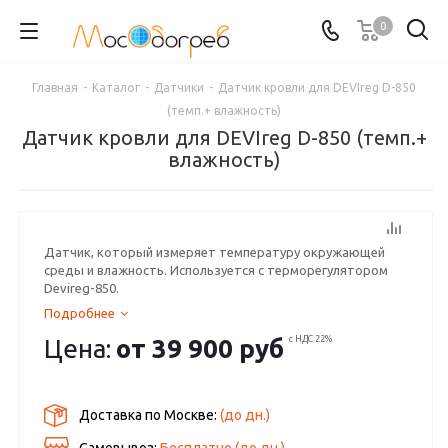
0
Главная
-
Каталог
-
Датчики
-
Датчик кровли для DEVIreg D-850
(темп.+ влажность)
Датчик кровли для DEVIreg D-850 (темп.+
влажность)
Датчик, который измеряет температуру окружающей
среды и влажность. Используется с терморегулятором
Devireg-850.
Подробнее
Цена:
от
39 900 руб
с НДС 22%
Доставка по Москве:
(до
дн.)