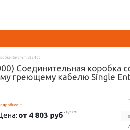
робка Raychem JBS-100
9-000) Соединительная коробка 
у греющему кабелю Single Entry
Подробнее
Цена:
от
4 803 руб
с НДС 22%