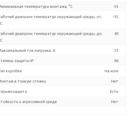
Минимальная температура монтажа, °C
-55
Рабочий диапазон температур окружающей среды, от,
-55
°C
Рабочий диапазон температур окружающей среды, до,
40
°C
Максимальный ток нагрузки, А
53
Степень защиты IP
66
Тип коробки
На ноге
Монтаж в тонкую стяжку
Нет
Взрывозащита
Есть
Стойкость к агрессивной среде
Нет