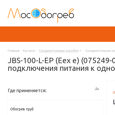
Главная
-
Каталог
-
Соединительные коробки
-
Соединительная ко
JBS-100-L-EP (Eex e) (07524
подключения питания к одном
Где применяется:
Обогрев труб