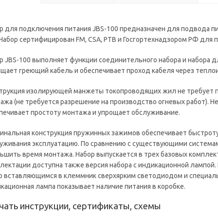
р для подключения питания JBS-100 предназначен для подвода пи
 Набор сертифицирован FM, CSA, РТВ и Госгортехнадзором РФ для 
р JBS-100 выполняет функции соединительного набора и набора д
щает греющий кабель и обеспечивает проход кабеля через тепло
трукция изолирующей манжеты токопроводящих жил не требует пр
ажа (не требуется разрешение на производство огневых работ).
печивает простоту монтажа и упрощает обслуживание.
инальная конструкция пружинных зажимов обеспечивает быстрот
уживания эксплуатацию. По сравнению с существующими системам
ьшить время монтажа. Набор выпускается в трех базовых комплек
лектации доступна также версия набора с индикационной лампой.
о вставляющимся в клеммник сверхярким светодиодом и специаль
кационная лампа показывает наличие питания в коробке.
чать инструкции, сертификаты, схемы