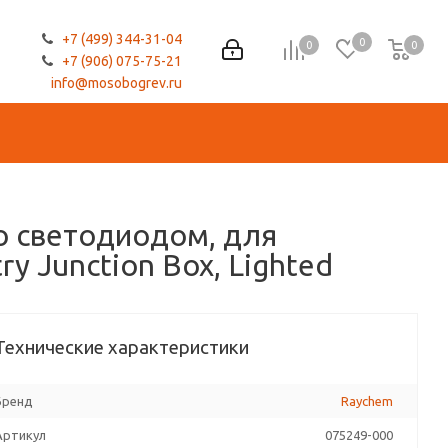
+7 (499) 344-31-04
0
0
0
0
+7 (906) 075-75-21
info@mosobogrev.ru
со светодиодом, для
 Junction Box, Lighted
Технические характеристики
Бренд
Raychem
Артикул
075249-000