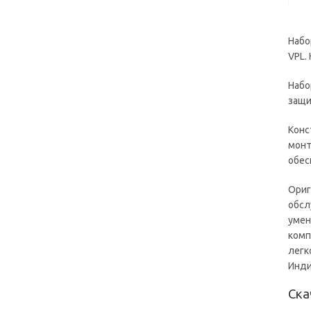
Набо
VPL.
Набо
защи
Конс
монт
обес
Ориг
обсл
умен
комп
легк
Инди
Ска