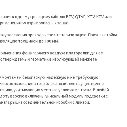
тания к одному греющему кабелю BTV, QTVR, XTV, KTV или
применения во взрывоопасных зонах.
ля уплотнения прохода через теплоизоляцию. Прочная стойка
изоляцию толщиной до 100 мм.
именения фена горячего воздуха или горелки для ее
 Неотверждаемый герметик в изолирующей манжете
у монтажа и безопасную, надежную и не требующую
и использование этого блока позволяет существенно
тациях, учитывающих местные условия монтажа. В любой
 В эту версию включены уникальный модуль подсветки с
ная крышка соединительной коробки с линзой.