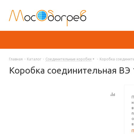
Главная
-
Каталог
-
Соединительные коробки
-
Коробка соедините
Коробка соединительная ВЭ 
П
н
в
п
с
в