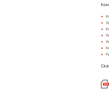
Ком
К
З
К
П
У
К
Р
Ска