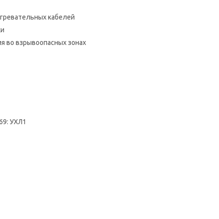
агревательных кабелей
ки
я во взрывоопасных зонах
69: УХЛ1