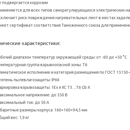
е подвергается коррозии
рименяется для всех типов саморегулирующихся электрических н
сключает риск повреждения нагревательных лент в местах задел
меет сертификат соответствия Таможенного союза для применени
нические характеристики:
абочий диапазон температур окружающей среды: от -60 до +50 °С
емпературная группа взрывоопасной зоны: Т6
лиматическое исполнение и категория размещения по ГОСТ 15150-
тепень пылевлагозащиты: IP66
аркировка взрывозащиты: 1Ex e IIC T3…T6 Gb X
аксимальное напряжение: до 550 В
аксимальный ток: до 50 А
абаритные размеры корпуса: 160×160×94,5 мм
бщий вес: 1,9 кг