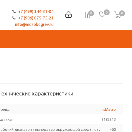
+7 (499) 344-31-04
0
0
0
0
+7 (906) 075-75-21
info@mosobogrev.ru
Технические характеристики
Бренд
IndAstro
Артикул
2182513
Рабочий диапазон температур окружающей среды, от,
-60