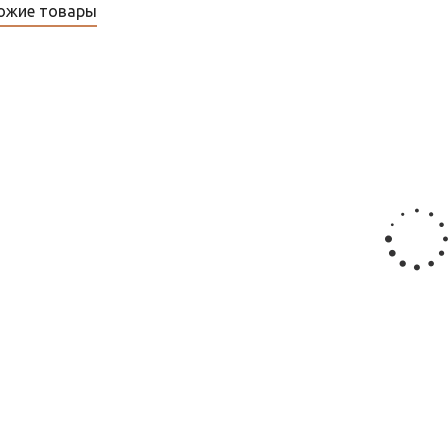
ожие товары
оробка соединительная РТВ 601