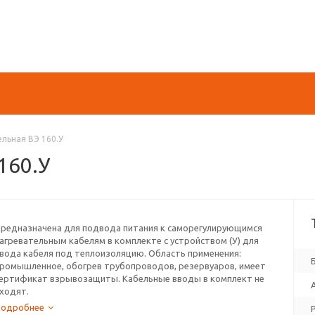
льная ВЭ 160.У
160.У
редназначена для подвода питания к саморегулирующимся
агревательным кабелям в комплекте с устройством (У) для
вода кабеля под теплоизоляцию. Область применения:
ромышленное, обогрев трубопроводов, резервуаров, имеет
ертификат взрывозащиты. Кабельные вводы в комплект не
ходят.
Подробнее