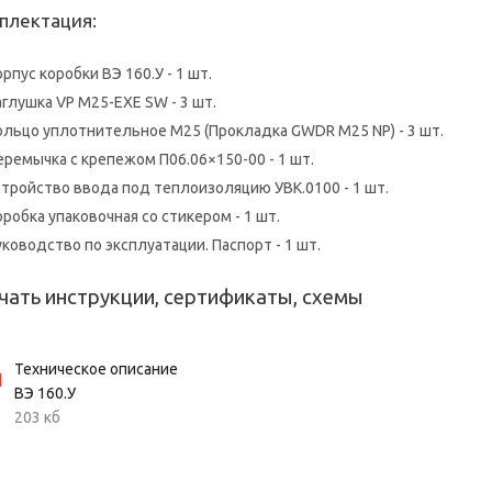
плектация:
орпус коробки ВЭ 160.У - 1 шт.
аглушка VP M25-EXE SW - 3 шт.
ольцо уплотнительное М25 (Прокладка GWDR М25 NP) - 3 шт.
еремычка с крепежом П06.06×150-00 - 1 шт.
стройство ввода под теплоизоляцию УВК.0100 - 1 шт.
оробка упаковочная со стикером - 1 шт.
уководство по эксплуатации. Паспорт - 1 шт.
чать инструкции, сертификаты, схемы
Техническое описание
ВЭ 160.У
203 кб