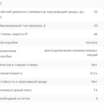
°C
Рабочий диапазон температур окружающей среды, до,
50
°C
Максимальный ток нагрузки, А
50
Степень защиты IP
66
Тип коробки
На ноге
для подключения нагревательных
Назначение
секций
коробки
Монтаж в тонкую стяжку
Нет
Взрывозащита
Есть
Стойкость к агрессивной среде
Нет
Температурный класс
T6
Свободный остаток
4