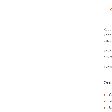
Коро
Коро
само
Конс
клем
Тип 
Осо
У
В
В