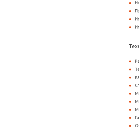
Н
П
И
И
Тех
Р
Т
К
С
М
М
М
Г
О