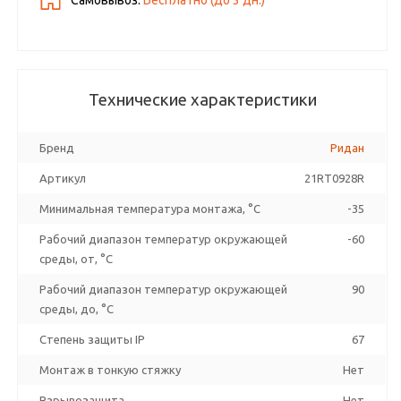
Самовывоз:
Бесплатно (до
3
дн.)
Технические характеристики
Бренд
Ридан
Артикул
21RT0928R
Минимальная температура монтажа, °C
-35
Рабочий диапазон температур окружающей
-60
среды, от, °C
Рабочий диапазон температур окружающей
90
среды, до, °C
Степень защиты IP
67
Монтаж в тонкую стяжку
Нет
Взрывозащита
Нет