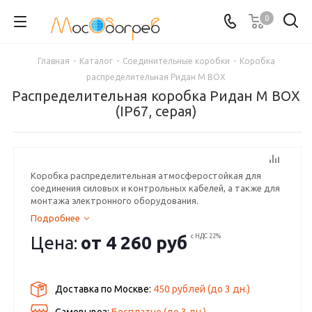
0
Главная
-
Каталог
-
Соединительные коробки
-
Коробка
распределительная Ридан M BOX
Распределительная коробка Ридан M BOX
(IP67, серая)
Коробка распределительная атмосферостойкая для
соединения силовых и контрольных кабелей, а также для
монтажа электронного оборудования.
Подробнее
Цена:
от
4 260 руб
с НДС 22%
Доставка по Москве:
450 рублей
(до
3
дн.)