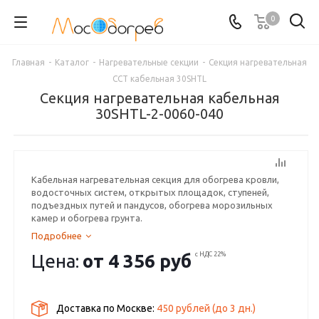
0
Главная
-
Каталог
-
Нагревательные секции
-
Секция нагревательная
ССТ кабельная 30SHTL
Секция нагревательная кабельная
30SHTL-2-0060-040
Кабельная нагревательная секция для обогрева кровли,
водосточных систем, открытых площадок, ступеней,
подъездных путей и пандусов, обогрева морозильных
камер и обогрева грунта.
Подробнее
Цена:
от
4 356 руб
с НДС 22%
Доставка по Москве:
450 рублей
(до
3
дн.)