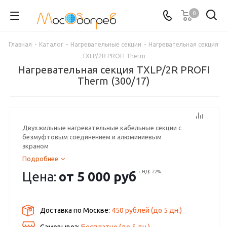
0
Главная
-
Каталог
-
Нагревательные секции
-
Нагревательная секция
TXLP/2R PROFI Therm
Нагревательная секция TXLP/2R PROFI
Therm (300/17)
Двухжильные нагревательные кабельные секции с
безмуфтовым соединением и алюминиевым
экраном
Подробнее
Цена:
от
5 000 руб
с НДС 22%
Доставка по Москве:
450 рублей
(до
5
дн.)