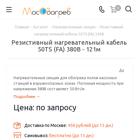
0
Главная
-
Каталог
-
Нагревательные секции
-
Резистивный
нагревательный кабель 50TS (FA) 380В
Резистивный нагревательный кабель
50TS (FA) 380В - 121м
Нагревательные секции для обогрева полов насосных
станций в взрывоопасных зонах. Погонная мощность при
напряжении 380В составляет 50 Вт/м.
Подробнее
Цена: по запросу
Доставка по Москве:
450 рублей
(до
15
дн.)
Самовывоз:
Бесплатно (до
15
дн.)