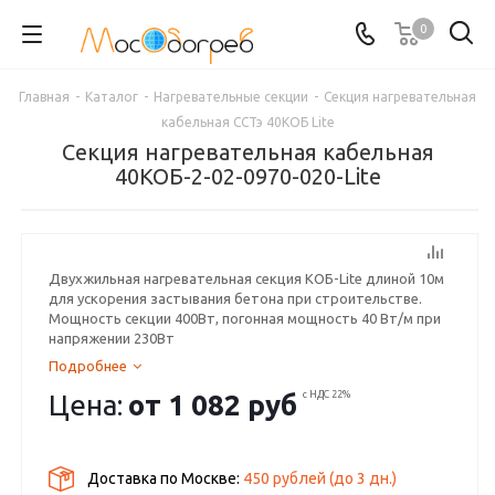
0
Главная
-
Каталог
-
Нагревательные секции
-
Секция нагревательная
кабельная ССТэ 40КОБ Lite
Секция нагревательная кабельная
40КОБ-2-02-0970-020-Lite
Двухжильная нагревательная секция КОБ-Lite длиной 10м
для ускорения застывания бетона при строительстве.
Мощность секции 400Вт, погонная мощность 40 Вт/м при
напряжении 230Вт
Подробнее
Цена:
от
1 082 руб
с НДС 22%
Доставка по Москве:
450 рублей
(до
3
дн.)