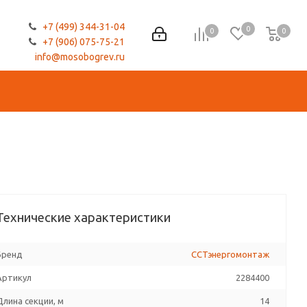
+7 (499) 344-31-04
0
0
0
0
+7 (906) 075-75-21
info@mosobogrev.ru
Технические характеристики
Бренд
ССТэнергомонтаж
Артикул
2284400
Длина секции, м
14