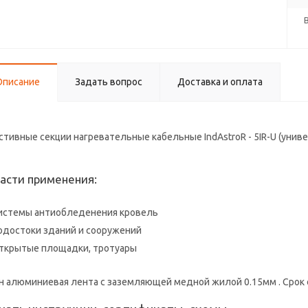
Описание
Задать вопрос
Доставка и оплата
стивные секции нагревательные кабельные IndAstroR - 5IR-U (унив
асти применения:
истемы антиобледенения кровель
одостоки зданий и сооружений
ткрытые площадки, тротуары
н алюминиевая лента с заземляющей медной жилой 0.15мм . Срок 