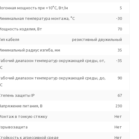
Погонная мощность при +10°С, Вт/м
5
Минимальная температура монтажа, °C
-30
Мощность изделия, Вт
70
Тип кабеля
резистивный двужильный
Минимальный радиус изгиба, мм
35
Рабочий диапазон температур окружающей среды, от,
-35
°C
Рабочий диапазон температур окружающей среды, до,
90
°C
Степень защиты IP
67
Напряжение питания, В
230
Монтаж в тонкую стяжку
Нет
Взрывозащита
Нет
Стойкость к агрессивной среде
Нет