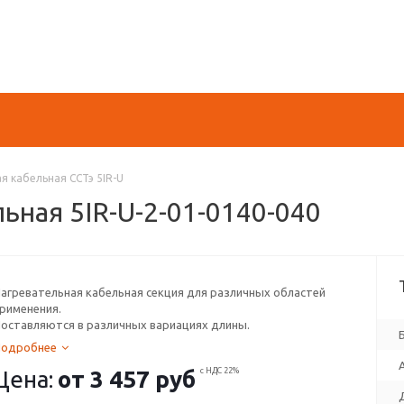
я кабельная ССТэ 5IR-U
ьная 5IR-U-2-01-0140-040
агревательная кабельная секция для различных областей
рименения.
оставляются в различных вариациях длины.
Подробнее
Цена:
от
3 457 руб
с НДС 22%