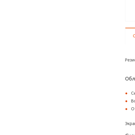
Рези
Обл
С
В
О
Экра