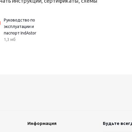
чать инструкции, сертификаты, схемы
Руководство по
эксплуатации и
паспорт IndAstor
1,3 мб
Информация
Будьте всегд