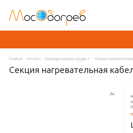
Главная
-
Каталог
-
Нагревательные секции
-
Секция нагревательна
Секция нагревательная кабел
Н
п
П