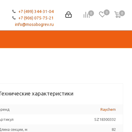
+7 (499) 344-31-04
0
0
0
0
+7 (906) 075-75-21
info@mosobogrev.ru
Технические характеристики
Бренд
Raychem
Артикул
SZ18300332
Длина секции, м
82