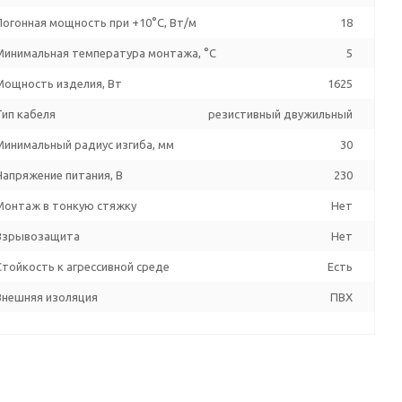
Погонная мощность при +10°С, Вт/м
18
Минимальная температура монтажа, °C
5
Мощность изделия, Вт
1625
Тип кабеля
резистивный двужильный
Минимальный радиус изгиба, мм
30
Напряжение питания, В
230
Монтаж в тонкую стяжку
Нет
Взрывозащита
Нет
Стойкость к агрессивной среде
Есть
Внешняя изоляция
ПВХ