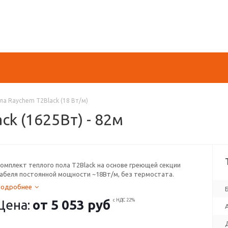
а Raychem T2Black (18 Вт/м)
ck (1625Вт) - 82м
омплект теплого пола T2Black на основе греющей секции
абеля постоянной мощности ~18Вт/м, без термостата.
Подробнее
Цена:
от
5 053 руб
с НДС 22%