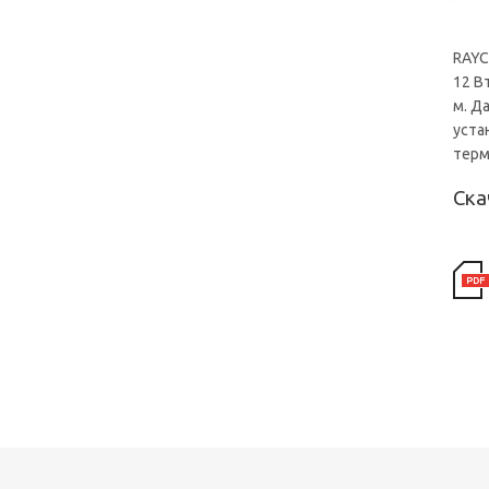
RAYC
12 В
м. Д
уста
терм
Ска