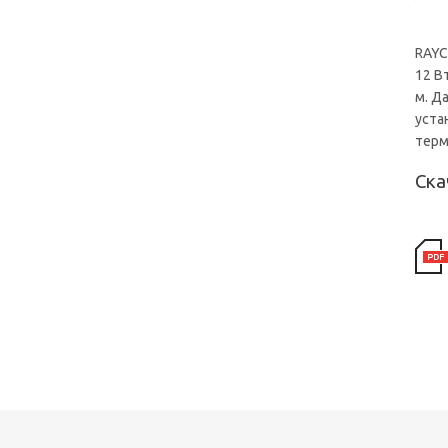
RAYC
12 В
м. Д
уста
терм
Ска