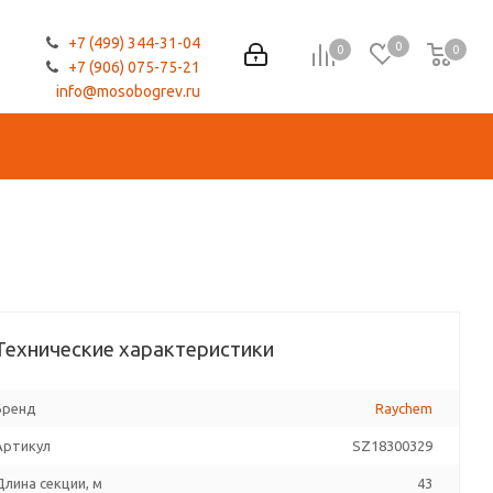
+7 (499) 344-31-04
0
0
0
0
+7 (906) 075-75-21
info@mosobogrev.ru
Технические характеристики
Бренд
Raychem
Артикул
SZ18300329
Длина секции, м
43