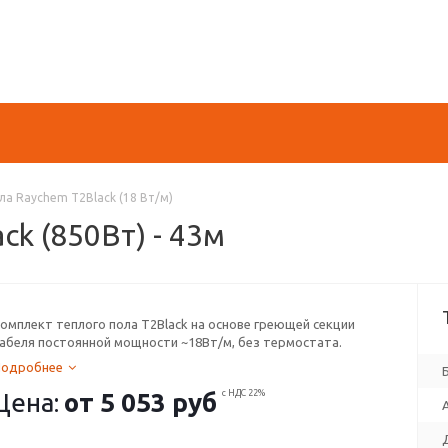
а Raychem T2Black (18 Вт/м)
ck (850Вт) - 43м
омплект теплого пола T2Black на основе греющей секции
абеля постоянной мощности ~18Вт/м, без термостата.
Подробнее
Цена:
от
5 053 руб
с НДС 22%