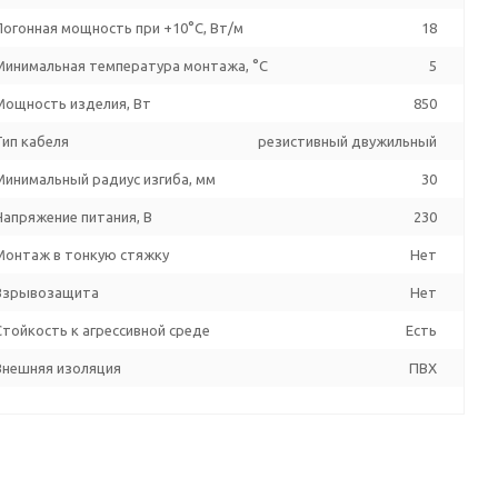
Погонная мощность при +10°С, Вт/м
18
Минимальная температура монтажа, °C
5
Мощность изделия, Вт
850
Тип кабеля
резистивный двужильный
Минимальный радиус изгиба, мм
30
Напряжение питания, В
230
Монтаж в тонкую стяжку
Нет
Взрывозащита
Нет
Стойкость к агрессивной среде
Есть
Внешняя изоляция
ПВХ