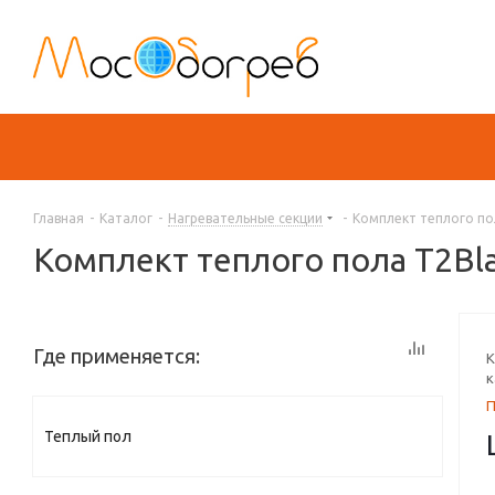
Главная
-
Каталог
-
Нагревательные секции
-
Комплект теплого пол
Комплект теплого пола T2Bla
Где применяется:
К
к
Теплый пол