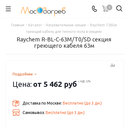
0
Главная
-
Каталог
-
Нагревательные секции
-
Raychem T2Blue
греющий кабель для теплого пола в секциях
Raychem R-BL-C-63M/T0/SD секция
греющего кабеля 63м
Подробнее
Цена:
от
5 462 руб
с НДС 22%
Доставка по Москве:
Бесплатно
(до
3
дн.)
Самовывоз:
Бесплатно (до
3
дн.)