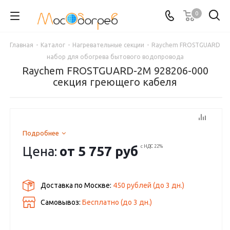
0
Главная
-
Каталог
-
Нагревательные секции
-
Raychem FROSTGUARD
набор для обогрева бытового водопровода
Raychem FROSTGUARD-2M 928206-000
секция греющего кабеля
Подробнее
Цена:
от
5 757 руб
с НДС 22%
Доставка по Москве:
450 рублей
(до
3
дн.)
Самовывоз:
Бесплатно (до
3
дн.)