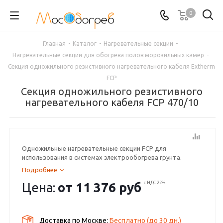
0
Главная
-
Каталог
-
Нагревательные секции
-
Нагревательные секции для обогрева полов морозильных камер
-
Секция одножильного резистивного нагревательного кабеля Extherm
FCP
Секция одножильного резистивного
нагревательного кабеля FCP 470/10
Одножильные нагревательные секции FCP для
использования в системах электрообогрева грунта.
Подробнее
Цена:
от
11 376 руб
с НДС 22%
Доставка по Москве:
Бесплатно
(до
30
дн.)