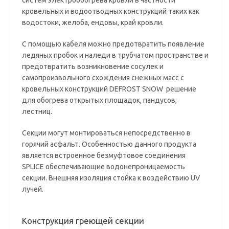
систем электрообогрева кровли в частности
кровельных и водоотводных конструкций таких как
водостоки, желоба, ендовы, край кровли.
С помощью кабеля можно предотвратить появление
ледяных пробок и наледи в трубчатом пространстве и
предотвратить возникновение сосулек и
самопроизвольного схождения снежных масс с
кровельных конструкций DEFROST SNOW решение
для обогрева открытых площадок, пандусов,
лестниц.
Секции могут монтироваться непосредственно в
горячий асфальт. Особенностью данного продукта
является встроенное безмуфтовое соединения
SPLICE обеспечивающие водонепроницаемость
секции. Внешняя изоляция стойка к воздействию UV
лучей.
Конструкция греющей секции