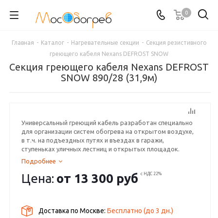
0
Главная
-
Каталог
-
Нагревательные секции
-
Секция резистивного
греющего кабеля Nexans DEFROST SNOW
Секция греющего кабеля Nexans DEFROST
SNOW 890/28 (31,9м)
Универсальный греющий кабель разработан специально
для организации систем обогрева на открытом воздухе,
в т.ч. на подъездных путях и въездах в гаражи,
ступеньках уличных лестниц и открытых площадок.
Подробнее
Цена:
от
13 300 руб
с НДС 22%
Доставка по Москве:
Бесплатно
(до
3
дн.)