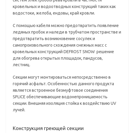
систем электрообогрева кровли в частности
кровельных и водоотводных конструкций таких как
водостоки, желоба, ендовы, край кровли.
С помощью кабеля можно предотвратить появление
ледяных пробок и наледи в трубчатом пространстве и
предотвратить возникновение сосулек и
самопроизвольного схождения снежных масс с
кровельных конструкций DEFROST SNOW решение
для обогрева открытых площадок, пандусов,
лестниц.
Секции могут монтироваться непосредственно в
горячий асфальт. Особенностью данного продукта
является встроенное безмуфтовое соединения
SPLICE обеспечивающие водонепроницаемость
секции. Внешняя изоляция стойка к воздействию UV
лучей.
Конструкция греющей секции