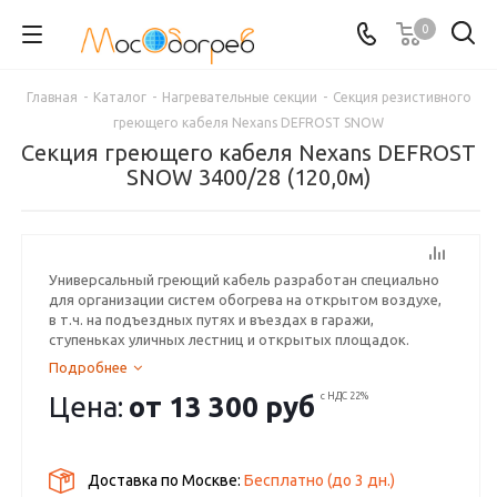
0
Главная
-
Каталог
-
Нагревательные секции
-
Секция резистивного
греющего кабеля Nexans DEFROST SNOW
Секция греющего кабеля Nexans DEFROST
SNOW 3400/28 (120,0м)
Универсальный греющий кабель разработан специально
для организации систем обогрева на открытом воздухе,
в т.ч. на подъездных путях и въездах в гаражи,
ступеньках уличных лестниц и открытых площадок.
Подробнее
Цена:
от
13 300 руб
с НДС 22%
Доставка по Москве:
Бесплатно
(до
3
дн.)