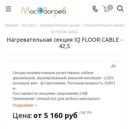
0
Главная
-
Каталог
-
Нагревательные секции
-
Нагревательная секция
IQ FLOOR CABLE
Нагревательная секция IQ FLOOR CABLE -
42,5
Секции нагревательные резистивные, кабель
двужильный, экранированный, внешняя изоляция - LSZH,
изоляция жил - фторполимер. Погонная мощность 20 Вт/
м .
Поставляется секциями. напряжение 230В
Применение: теплый пол для любого напольного
покрытия, теплый пол для покрытий с низкой
Подробнее
теплопроводностью (ламинат, ковролин, линолеум),
Цена:
от
5 160 руб
с НДС 22%
обогрев открытых площадок.
Гарантия производителя - 25 лет.