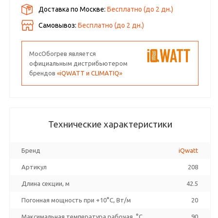
Доставка по Москве:
Бесплатно
(до
2
дн.)
Самовывоз:
Бесплатно (до
2
дн.)
МосОбогрев является
официальным дистрибьютером
брендов
«iQWATT и CLIMATIQ»
Технические характеристики
Бренд
iQwatt
Артикул
208
Длина секции, м
42.5
Погонная мощность при +10°С, Вт/м
20
Максимальная температура рабочая, °C
90