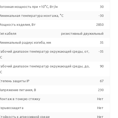
Погонная мощность при +10°С, Вт/м
30
Минимальная температура монтажа, °C
-30
Мощность изделия, Вт
2850
Тип кабеля
резистивный двужильный
Минимальный радиус изгиба, мм
35
Рабочий диапазон температур окружающей среды, от,
-35
°C
Рабочий диапазон температур окружающей среды, до,
90
°C
Степень защиты IP
67
Напряжение питания, В
230
Монтаж в тонкую стяжку
Нет
Взрывозащита
Нет
Стойкость к агрессивной среде
Нет