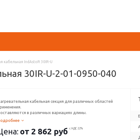
я кабельная IndAstoR 30IR-U
ьная 30IR-U-2-01-0950-040
агревательная кабельная секция для различных областей
рименения.
оставляются в различных вариациях длины.
Подробнее
Цена:
от
2 862 руб
с НДС 22%