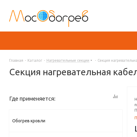
Главная
-
Каталог
-
Нагревательные секции
-
Секция нагревательна
Секция нагревательная кабел
Где применяется:
Н
п
П
Обогрев кровли