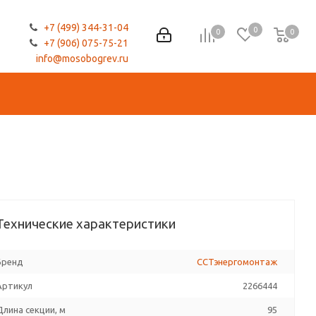
+7 (499) 344-31-04
0
0
0
0
+7 (906) 075-75-21
info@mosobogrev.ru
Технические характеристики
Бренд
ССТэнергомонтаж
Артикул
2266444
Длина секции, м
95