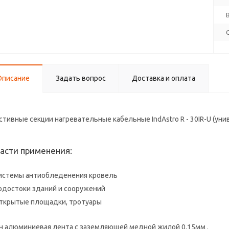
Описание
Задать вопрос
Доставка и оплата
стивные секции нагревательные кабельные IndAstro R - 30IR-U (ун
асти применения:
истемы антиобледенения кровель
одостоки зданий и сооружений
ткрытые площадки, тротуары
н алюминиевая лента с заземляющей медной жилой 0.15мм .