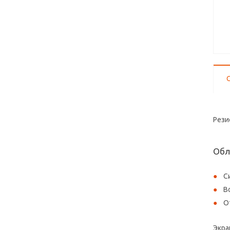
Рези
Обл
С
В
О
Экра