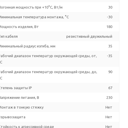
Погонная мощность при +10°С, Вт/м
30
Минимальная температура монтажа, °C
-30
Мощность изделия, Вт
180
Тип кабеля
резистивный двужильный
Минимальный радиус изгиба, мм
35
Рабочий диапазон температур окружающей среды, от,
-35
°C
Рабочий диапазон температур окружающей среды, до,
90
°C
Степень защиты IP
67
Напряжение питания, В
230
Монтаж в тонкую стяжку
Нет
Взрывозащита
Нет
Стойкость к агрессивной среде
Нет