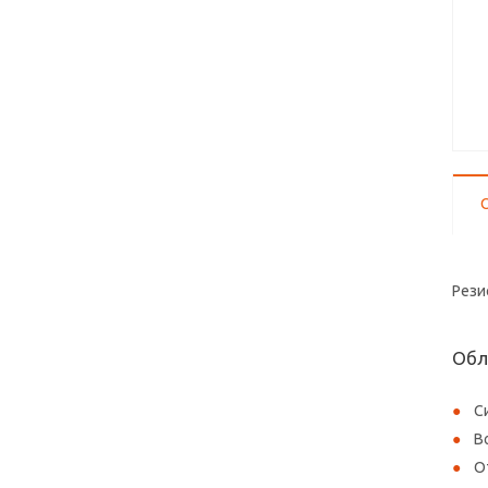
Рези
Обл
С
В
О