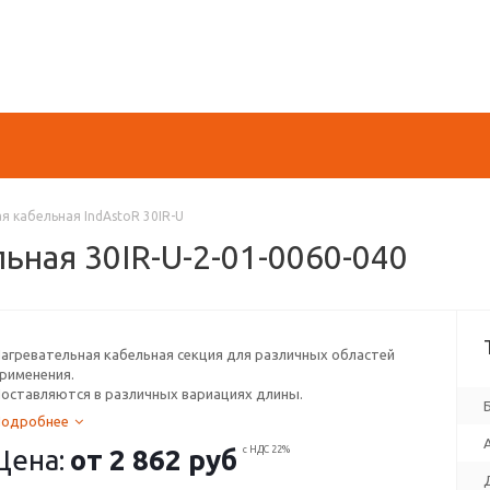
я кабельная IndAstoR 30IR-U
ьная 30IR-U-2-01-0060-040
агревательная кабельная секция для различных областей
рименения.
оставляются в различных вариациях длины.
Подробнее
Цена:
от
2 862 руб
с НДС 22%