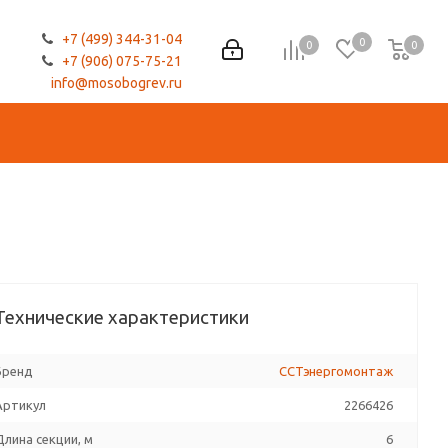
+7 (499) 344-31-04
0
0
0
0
+7 (906) 075-75-21
info@mosobogrev.ru
Технические характеристики
Бренд
ССТэнергомонтаж
Артикул
2266426
Длина секции, м
6