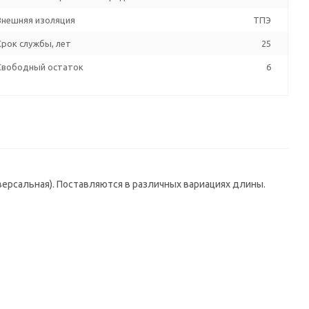
Внешняя изоляция
ТПЭ
Срок службы, лет
25
Свободный остаток
6
иверсальная). Поставляются в различных вариациях длины.