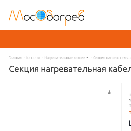
Главная
-
Каталог
-
Нагревательные секции
-
Секция нагревательна
Секция нагревательная кабел
Н
п
П