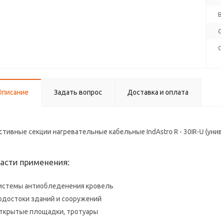
Описание
Задать вопрос
Доставка и оплата
стивные секции нагревательные кабельные IndAstro R - 30IR-U (ун
асти применения:
истемы антиобледенения кровель
одостоки зданий и сооружений
ткрытые площадки, тротуары