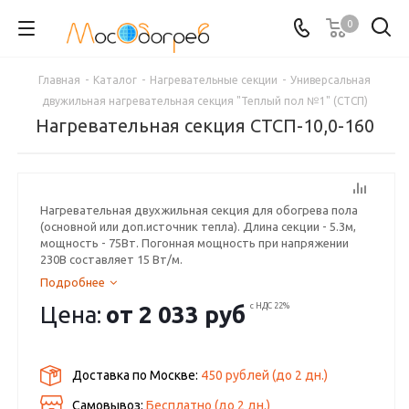
0
Главная
-
Каталог
-
Нагревательные секции
-
Универсальная
двужильная нагревательная секция "Теплый пол №1" (СТСП)
Нагревательная секция СТСП-10,0-160
Нагревательная двухжильная секция для обогрева пола
(основной или доп.источник тепла). Длина секции - 5.3м,
мощность - 75Вт. Погонная мощность при напряжении
230В составляет 15 Вт/м.
Подробнее
Цена:
от
2 033 руб
с НДС 22%
Доставка по Москве:
450 рублей
(до
2
дн.)
Самовывоз:
Бесплатно (до
2
дн.)