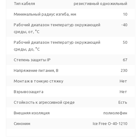
Тип кабеля
резистивный одножильный
Минимальный радиус изгиба, мм
10
Рабочий диапазон температур окружающей
-40
среды, от, °C
Рабочий диапазон температур окружающей
50
среды, до, °C
Степень защиты IP
67
Напряжение питания, В
230
Монтаж в тонкую стяжку
Нет
Взрывозащита
Нет
Стойкость к агрессивной среде
Есть
Внешняя изоляция
полиолефин
Синоним
Ice Free O-40-1210