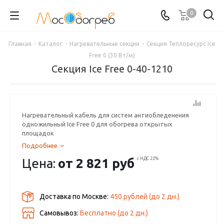
0
Главная
-
Каталог
-
Нагревательные секции
-
Секция Теплоресурс Ice
Free 0 (30 Вт/м)
Секция Ice Free 0-40-1210
Нагревательный кабель для систем антиобледенения
одножильный Ice Free 0 для обогрева открытых
площадок
Подробнее
Цена:
от
2 821 руб
с НДС 22%
Доставка по Москве:
450 рублей
(до
2
дн.)
Самовывоз:
Бесплатно (до
2
дн.)