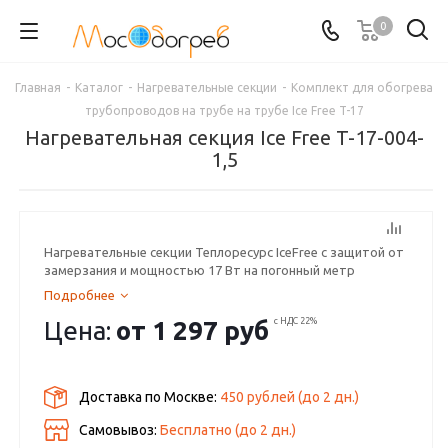
0
Главная
-
Каталог
-
Нагревательные секции
-
Комплект для обогрева
трубопроводов на трубе на трубе Ice Free T-17
Нагревательная секция Ice Free T-17-004-
1,5
Нагревательные секции Теплоресурс IceFree с защитой от
замерзания и мощностью 17 Вт на погонный метр
Подробнее
Цена:
от
1 297 руб
с НДС 22%
Доставка по Москве:
450 рублей
(до
2
дн.)
Самовывоз:
Бесплатно (до
2
дн.)