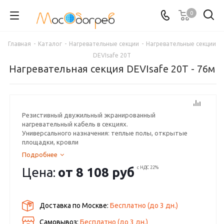
0
Главная
-
Каталог
-
Нагревательные секции
-
Нагревательные секции
DEVIsafe 20T
Нагревательная секция DEVIsafe 20T - 76м
Резистивный двужильный экранированный
нагревательный кабель в секциях.
Универсального назначения: теплые полы, открытые
площадки, кровли
Подробнее
Цена:
от
8 108 руб
с НДС 22%
Доставка по Москве:
Бесплатно
(до
3
дн.)
Самовывоз:
Бесплатно (до
3
дн.)